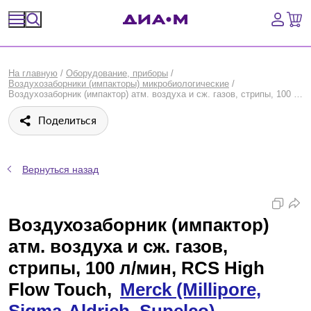
Спецпредложения
На главную
/
Оборудование, приборы
/
Воздухозаборники (импакторы) микробиологические
/
Оборудование, приборы
Воздухозаборник (импактор) атм. воздуха и сж. газов, стрипы, 100 л/мин, RCS High Flow Touch, Merck (Millipore, Sigma-Aldrich, Supelco)
Поделиться
Расходные материалы, пластик, стекло
Химические реактивы, препараты, наборы
Вернуться назад
Предметный указатель
Воздухозаборник (импактор)
Библиотека
атм. воздуха и сж. газов,
Войти
стрипы, 100 л/мин, RCS High
Flow Touch,
Merck (Millipore,
Сравнение