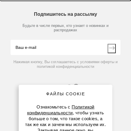
Доставка и оплата
Химические реактивы, препараты, наборы
О компании
Технический сервис
Предметный указатель
Подпишитесь на рассылку
Новости
Мобильное приложение
Библиотека
144235
Нет в наличии
Партнеры
Будьте в числе первых, кто узнает о новинках и
Производители
Набор насадок к адаптеру для отбора сжатых газов,
распродажах
Блог
5 шт.
Видео
Контакты
Вопрос-ответ
По запросу
Нажимая кнопку, Вы соглашаетесь с условиями оферты и
политикой конфиденциальности
ФАЙЛЫ COOKIE
Ознакомьтесь с
Политикой
конфиденциальности
, чтобы узнать
больше о том, что такое cookies, а
8 (800) 234-05-08
так же как и зачем мы используем их.
Закрывая данное окно, вы