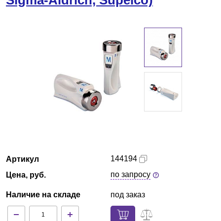
Sigma-Aldrich, Supelco)
Кемерово
О компании
Новости
Блог
Производители
Партнеры
144194
Артикул
Технический сервис
по запросу
Цена, руб.
Доставка и оплата
Наличие на складе
под заказ
Контакты