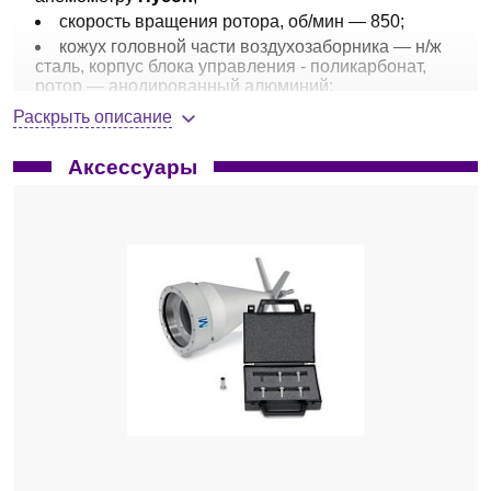
скорость вращения ротора, об/мин — 850;
кожух головной части воздухозаборника — н/ж
сталь, корпус блока управления - поликарбонат,
ротор — анодированный алюминий;
головная часть выдерживает режим
Раскрыть описание
автоклавирования;
таймер, мин — 1-120;
Аксессуары
аккумуляторная батарея — 5-6 часов работы;
кабель для подзарядки аккумулятора и адаптер
USB;
вес, г — 1500;
размеры В x Ш x Г, мм — 300 x 130 x 110.