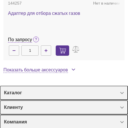
144257
Нет в наличии
Адаптер для отбора сжатых газов
По запросу
Показать больше аксессуаров
Каталог
Спецпредложения
Клиенту
Оборудование, приборы
Лекторий Диаэм
Компания
Пластик, стекло, принадлежности