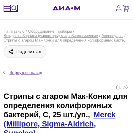
Спецпредложения
На главную
/
Оборудование, приборы
/
Воздухозаборники (импакторы) микробиологические
/
Аксессуары
/
Оборудование, приборы
Стрипы с агаром Мак-Конки для определения колиформных бактерий, C, 25 шт./уп., Merck (Millipore, Sigma-Aldrich, Supelco)
Поделиться
Расходные материалы, пластик, стекло
Химические реактивы, препараты, наборы
Вернуться назад
Предметный указатель
Стрипы с агаром Мак-Конки для
Библиотека
определения колиформных
Войти
бактерий, C, 25 шт./уп.,
Merck
(Millipore, Sigma-Aldrich,
Сравнение