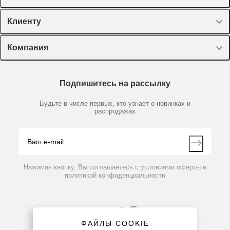
Спецпредложения
Клиенту
Оборудование, приборы
Лекторий Диаэм
Компания
Пластик, стекло, принадлежности
Доставка и оплата
Химические реактивы, препараты, наборы
О компании
Технический сервис
Предметный указатель
Подпишитесь на рассылку
Новости
Мобильное приложение
Библиотека
Партнеры
Будьте в числе первых, кто узнает о новинках и
Производители
распродажах
Блог
Видео
Контакты
Вопрос-ответ
Нажимая кнопку, Вы соглашаетесь с условиями оферты и
политикой конфиденциальности
ФАЙЛЫ COOKIE