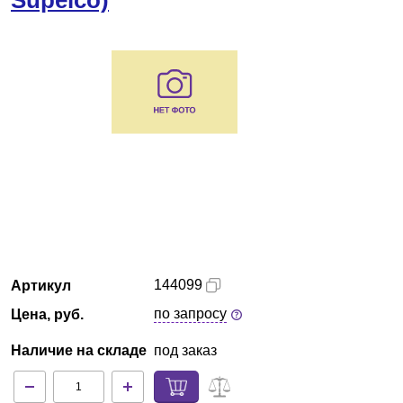
Supelco)
Кемерово
О компании
Новости
Блог
Производители
Партнеры
144099
Артикул
Технический сервис
по запросу
Цена, руб.
Доставка и оплата
Наличие на складе
под заказ
Контакты