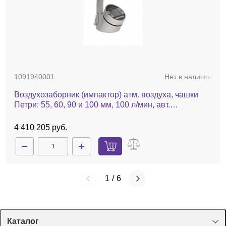
1091940001
Нет в наличии
Воздухозаборник (импактор) атм. воздуха, чашки
Петри: 55, 60, 90 и 100 мм, 100 л/мин, авт.
калибровка, взрывобезопасн. исполнение, MAS-100
NT Ex
4 410 205 руб.
1
/
6
Каталог