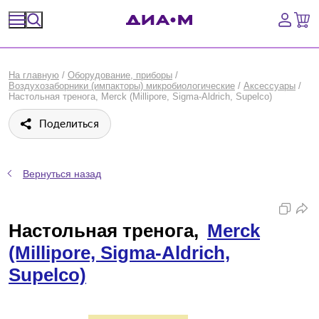
Спецпредложения
На главную
/
Оборудование, приборы
/
Воздухозаборники (импакторы) микробиологические
/
Аксессуары
/
Оборудование, приборы
Настольная тренога, Merck (Millipore, Sigma-Aldrich, Supelco)
Поделиться
Расходные материалы, пластик, стекло
Химические реактивы, препараты, наборы
Вернуться назад
Предметный указатель
Настольная тренога,
Merck
Библиотека
(Millipore, Sigma-Aldrich,
Войти
Supelco)
Сравнение