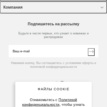
Оборудование, приборы
Лекторий Диаэм
Компания
Пластик, стекло, принадлежности
Доставка и оплата
Химические реактивы, препараты, наборы
О компании
Технический сервис
Предметный указатель
Подпишитесь на рассылку
Новости
Мобильное приложение
Библиотека
Партнеры
Будьте в числе первых, кто узнает о новинках и
Производители
распродажах
Блог
Видео
Контакты
Вопрос-ответ
Нажимая кнопку, Вы соглашаетесь с условиями оферты и
политикой конфиденциальности
ФАЙЛЫ COOKIE
Ознакомьтесь с
Политикой
конфиденциальности
, чтобы узнать