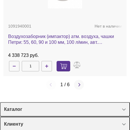
1091940001
Нет в наличии
Воздухозаборник (импактор) атм. воздуха, чашки
Петри: 55, 60, 90 и 100 мм, 100 л/мин, авт.
калибровка, взрывобезопасн. исполнение, MAS-100
NT Ex
4 338 723 руб.
1
/
6
Каталог
Спецпредложения
Клиенту