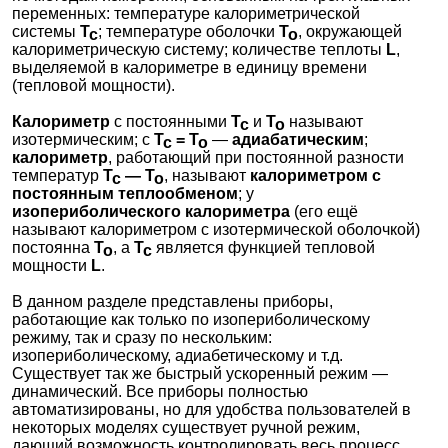
переменных: температуре калориметрической
системы
T
; температуре оболочки
T
, окружающей
c
o
калориметрическую систему; количестве теплоты
L
,
выделяемой в калориметре в единицу времени
(тепловой мощности).
Калориметр
с постоянными
T
и
T
называют
c
o
изотермическим; с
T
= T
—
адиабатическим
;
c
o
калориметр
, работающий при постоянной разности
температур
T
— T
, называют
калориметром с
c
o
постоянным теплообменом
; у
изопериболического
калориметра
(его ещё
называют калориметром с изотермической оболочкой)
постоянна
T
, а
T
является функцией тепловой
o
c
мощности
L
.
В данном разделе представлены приборы,
работающие как только по изопериболическому
режиму, так и сразу по нескольким:
изопериболическому, адиабетическому и т.д.
Существует так же быстрый ускоренный режим —
динамический. Все приборы полностью
автоматизированы, но для удобства пользователей в
некоторых моделях существует ручной режим,
дающий возможность контролировать весь процесс