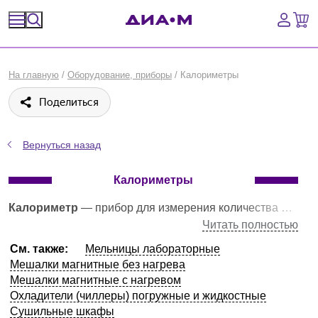
Спецпредложения
На главную
/
Оборудование, приборы
/
Калориметры
Оборудование, приборы
Поделиться
Расходные материалы, пластик, стекло
Вернуться назад
Химические реактивы, препараты, наборы
Калориметры
Предметный указатель
Калориметр
— прибор для измерения количества теплоты, выделяющейся или поглощающейся в каком-либо физическом, химическом или биологическом процессе. Калориметрия используется для определения удельной теплоемкости, теплоты плавления или испарения и теплоты реакций. Существует много различных типов калориметров. При измерении теплоемкости
Читать полностью
Библиотека
См. также:
Мельницы лабораторные
Мешалки магнитные без нагрева
Войти
Мешалки магнитные с нагревом
Охладители (чиллеры) погружные и жидкостные
Сравнение
Сушильные шкафы