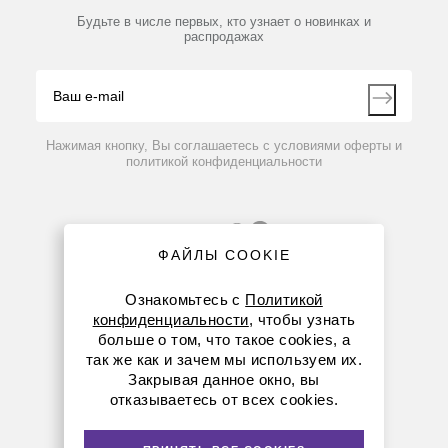
Партнеры
Будьте в числе первых, кто узнает о новинках и
Производители
распродажах
Блог
Видео
Контакты
Вопрос-ответ
Нажимая кнопку, Вы соглашаетесь с условиями оферты и
политикой конфиденциальности
ФАЙЛЫ COOKIE
Ознакомьтесь с
Политикой
конфиденциальности
, чтобы узнать
больше о том, что такое cookies, а
8 (800) 234-05-08
так же как и зачем мы используем их.
Закрывая данное окно, вы
+7 (923) 158-67-53
отказываетесь от всех cookies.
kemerovo@dia-m.ru