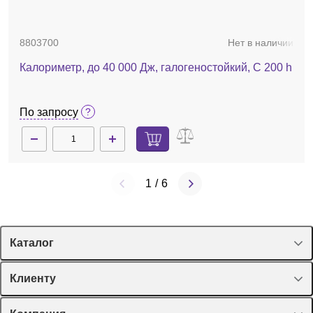
8803700
Нет в наличии
По запросу
Калориметр, до 40 000 Дж, галогеностойкий, C 200 h
По запросу
1
/
6
Каталог
Спецпредложения
Клиенту
Оборудование, приборы
Лекторий Диаэм