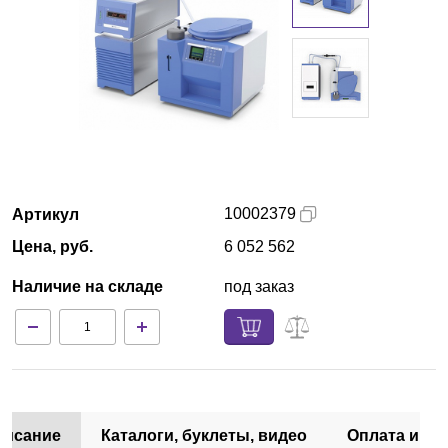
Кемерово
О компании
Новости
Блог
10002379
Артикул
Производители
Цена, руб.
6 052 562
Партнеры
Наличие на складе
под заказ
Технический сервис
Доставка и оплата
Контакты
писание
Каталоги, буклеты, видео
Оплата и до