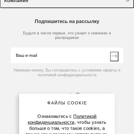
Компания
Пластик, стекло, принадлежности
3801200
Нет в наличии
Доставка и оплата
Химические реактивы, препараты, наборы
Парафин жидкий C 17, 30 мл
О компании
Технический сервис
Предметный указатель
Подпишитесь на рассылку
Новости
Мобильное приложение
Библиотека
Партнеры
Будьте в числе первых, кто узнает о новинках и
Производители
распродажах
Блог
37 867 руб.
Видео
Контакты
Вопрос-ответ
Нажимая кнопку, Вы соглашаетесь с условиями оферты и
политикой конфиденциальности
ФАЙЛЫ COOKIE
Ознакомьтесь с
Политикой
конфиденциальности
, чтобы узнать
больше о том, что такое cookies, а
8 (800) 234-05-08