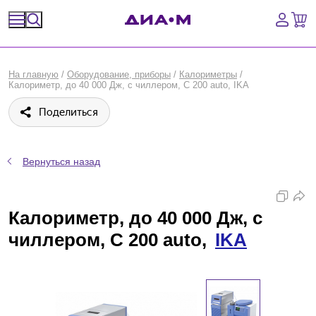
Спецпредложения
На главную
/
Оборудование, приборы
/
Калориметры
/
Калориметр, до 40 000 Дж, с чиллером, C 200 auto, IKA
Оборудование, приборы
Поделиться
Расходные материалы, пластик, стекло
Химические реактивы, препараты, наборы
Вернуться назад
Предметный указатель
Калориметр, до 40 000 Дж, с
Библиотека
чиллером, C 200 auto,
IKA
Войти
Сравнение