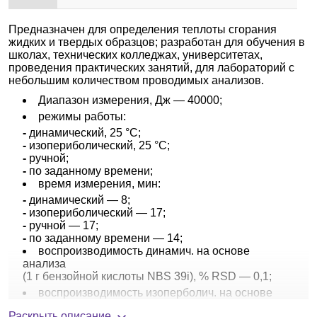
Предназначен для определения теплоты сгорания
жидких и твердых образцов; разработан для обучения в
школах, технических колледжах, университетах,
проведения практических занятий, для лабораторий с
небольшим количеством проводимых анализов.
Диапазон измерения, Дж — 40000;
режимы работы:
-
динамический, 25 °С;
-
изопериболический, 25 °С;
-
ручной;
-
по заданному времени;
время измерения, мин:
-
динамический — 8;
-
изопериболический — 17;
-
ручной — 17;
-
по заданному времени — 14;
воспроизводимость динамич. на основе
анализа
(1 г бензойной кислоты NBS 39i), % RSD — 0,1;
воспроизводимость изоперболич. на основе
анализа
Раскрыть описание