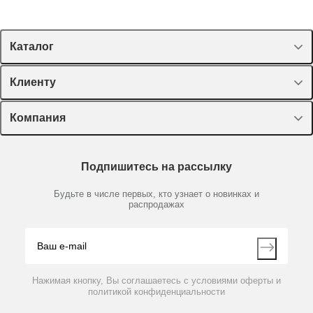
Каталог
Спецпредложения
Клиенту
Оборудование, приборы
Лекторий Диаэм
Компания
Пластик, стекло, принадлежности
Доставка и оплата
Химические реактивы, препараты, наборы
О компании
Технический сервис
Предметный указатель
Подпишитесь на рассылку
Новости
Мобильное приложение
Библиотека
Партнеры
Будьте в числе первых, кто узнает о новинках и
Производители
распродажах
Блог
Видео
Контакты
Вопрос-ответ
Нажимая кнопку, Вы соглашаетесь с условиями оферты и
политикой конфиденциальности