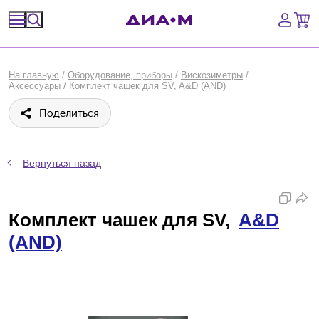
Спецпредложения
На главную
/
Оборудование, приборы
/
Вискозиметры
/
Аксессуары
/
Комплект чашек для SV, A&D (AND)
Оборудование, приборы
Поделиться
Расходные материалы, пластик, стекло
Химические реактивы, препараты, наборы
Вернуться назад
Предметный указатель
Комплект чашек для SV,
A&D
Библиотека
(AND)
Войти
Сравнение