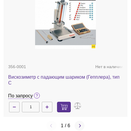
356-0001
Нет в наличии
Вискозиметр с падающим шариком (Гепплера), тип
С
По запросу
1
/
6