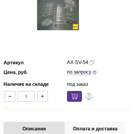
Кемерово
О компании
Новости
Блог
AX-SV-54
Артикул
Производители
по запросу
Цена, руб.
Партнеры
Наличие на складе
под заказ
Технический сервис
Доставка и оплата
Контакты
Описание
Оплата и доставка