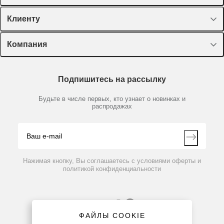
Спецпредложения
Клиенту
Оборудование, приборы
Лекторий Диаэм
Компания
Пластик, стекло, принадлежности
Доставка и оплата
Химические реактивы, препараты, наборы
О компании
Технический сервис
Предметный указатель
Подпишитесь на рассылку
Новости
Мобильное приложение
Библиотека
Партнеры
Будьте в числе первых, кто узнает о новинках и
Производители
распродажах
Блог
Видео
Контакты
Вопрос-ответ
Нажимая кнопку, Вы соглашаетесь с условиями оферты и
политикой конфиденциальности
ФАЙЛЫ COOKIE