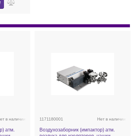
ет в наличии
1171180001
Нет в наличии
Воздухозаборник (импактор) атм.
чашки
воздуха для изоляторов, чашки