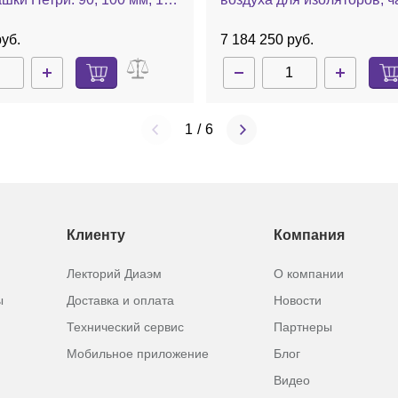
оматическая калибровка,
Петри: 90, 100 мм, 100 л/мин, авт.
VF
калибровка, MAS-100 Iso 
руб.
7 184 250 руб.
1
/
6
Клиенту
Компания
Лекторий Диаэм
О компании
ы
Доставка и оплата
Новости
Технический сервис
Партнеры
Мобильное приложение
Блог
Видео