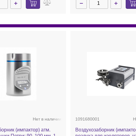
Нет в наличии
1091680001
Н
орник (импактор) атм.
Воздухозаборник (импактор) атм.
ашки Петри: 90, 100 мм, 100
воздуха для изоляторов, 