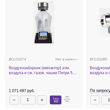
BCLO1074
Нет в наличии
BCLO1080
Воздухозаборник (импактор) атм.
Воздухозаб
воздуха и сж. газов, чашки Петри 55
воздуха и 
мм, 100 л/мин, Airwel
мм, 100 л/
модуль, Air
По запрос
1 071 497 руб.