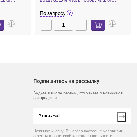
Петри: 90, 100 мм, 100 л/мин, встр.
NT
насос стер. фильтрации, MAS-100 Iso
По запросу
MH
Подпишитесь на рассылку
Будьте в числе первых, кто узнает о новинках и
распродажах
Нажимая кнопку, Вы соглашаетесь с условиями
оферты и политикой конфиденциальности