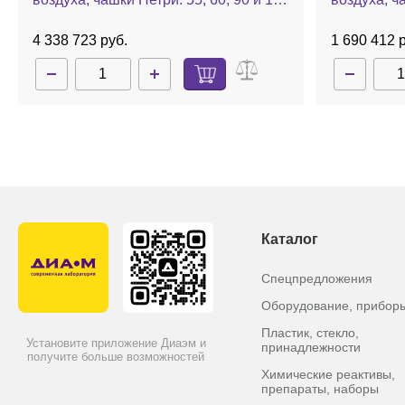
мм, 100 л/мин, авт. калибровка,
л/мин, авт
взрывобезопасн. исполнение, MAS-
MAS-100 
4 338 723 руб.
1 690 412 
100 NT Ex
Каталог
Спецпредложения
Оборудование, прибор
Пластик, стекло,
Установите приложение Диаэм и
принадлежности
получите больше возможностей
Химические реактивы,
препараты, наборы