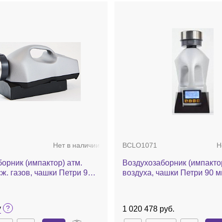
Нет в наличии
BCLO1071
Н
орник (импактор) атм.
Воздухозаборник (импактор
сж. газов, чашки Петри 90
воздуха, чашки Петри 90 мм
мин, калибровочный
мин, Airwel
wel Plus with selftest
у
1 020 478 руб.