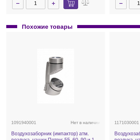
Похожие товары
1091940001
Нет в наличии
1171030001
Воздухозаборник (импактор) атм.
Воздухозаб
воздуха, чашки Петри: 55, 60, 90 и 100
воздуха, ч