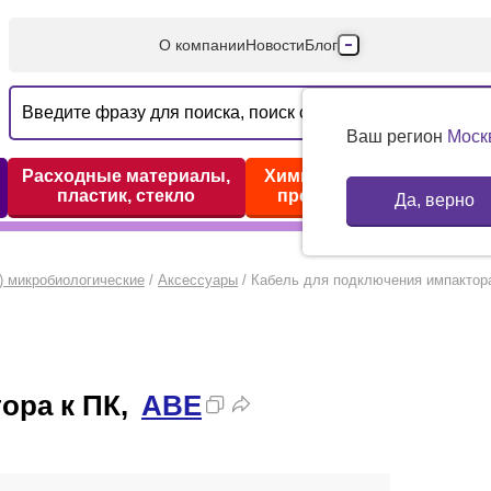
О компании
Новости
Блог
Производители
Партнеры
Ваш регион
Моск
Технический серв
Расходные материалы,
Химические реактивы,
пластик, стекло
препараты, наборы
Да, верно
Доставка и оплата
Контакты
) микробиологические
/
Аксессуары
/
Кабель для подключения импактор
ора к ПК,
ABE