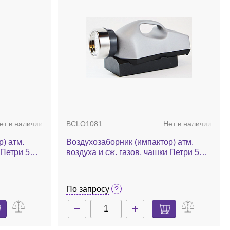
ет в наличии
BCLO1081
Нет в наличии
) атм.
Воздухозаборник (импактор) атм.
 Петри 55
воздуха и сж. газов, чашки Петри 55
мм, 200 л/мин, калибровочный
модуль, Airwel Plus with selftest
По запросу