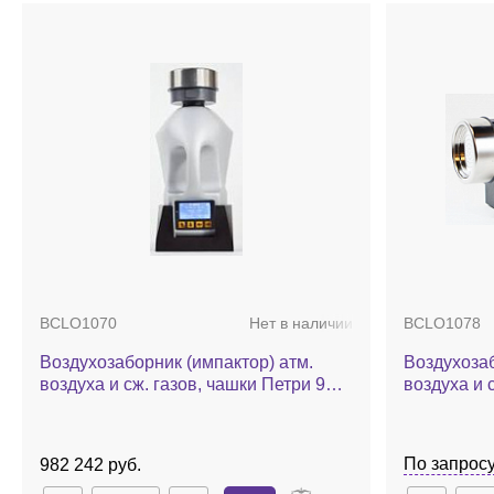
BCLO1070
Нет в наличии
BCLO1078
Воздухозаборник (импактор) атм.
Воздухозаб
воздуха и сж. газов, чашки Петри 90
воздуха и 
мм, 100 л/мин, Airwel
мм, 100 л/
модуль, Air
По запрос
982 242 руб.