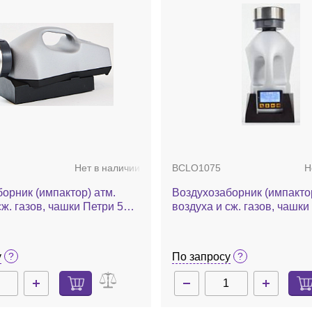
Нет в наличии
BCLO1075
Н
орник (импактор) атм.
Воздухозаборник (импактор
сж. газов, чашки Петри 55
воздуха и сж. газов, чашки
мин, калибровочный
мм, 200 л/мин, Airwel
wel Plus with selftest
у
По запросу