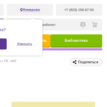
Кемерово
+7 (923) 158-67-53
Личный кабинет
ва
?
ис
Предметный указатель
Библиотека
Изменить
а к ПК, ABE
Поделиться