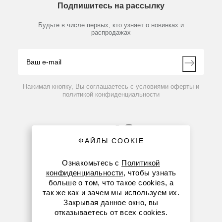
Подпишитесь на рассылку
Новости
Мобильное приложение
Библиотека
Партнеры
Будьте в числе первых, кто узнает о новинках и
Производители
распродажах
Блог
Видео
Контакты
Вопрос-ответ
Нажимая кнопку, Вы соглашаетесь с условиями оферты и
политикой конфиденциальности
ФАЙЛЫ COOKIE
Ознакомьтесь с
Политикой
конфиденциальности
, чтобы узнать
больше о том, что такое cookies, а
8 (800) 234-05-08
так же как и зачем мы используем их.
Закрывая данное окно, вы
+7 (923) 158-67-53
отказываетесь от всех cookies.
kemerovo@dia-m.ru