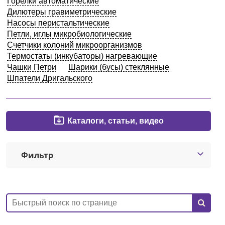
Горелки автоматические
Дилютеры гравиметрические
Кемерово
Насосы перистальтические
Петли, иглы микробиологические
О компании
Счетчики колоний микроорганизмов
Термостаты (инкубаторы) нагревающие
Чашки Петри
Шарики (бусы) стеклянные
Новости
Шпатели Дригальского
Блог
Производители
Каталоги, статьи, видео
Партнеры
Фильтр
Технический сервис
Доставка и оплата
Контакты