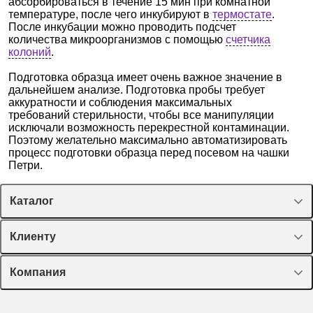
абсорбироваться в течение 15 мин при комнатной
температуре, после чего инкубируют в
термостате
.
После инкубации можно проводить подсчет
количества микроорганизмов с помощью
счетчика
колоний
.
Подготовка образца имеет очень важное значение в
дальнейшем анализе. Подготовка пробы требует
аккуратности и соблюдения максимальных
требований стерильности, чтобы все манипуляции
исключали возможность перекрестной контаминации.
Поэтому желательно максимально автоматизировать
процесс подготовки образца перед посевом на чашки
Петри.
Каталог
Спецпредложения
Клиенту
Оборудование, приборы
Лекторий Диаэм
Компания
Пластик, стекло, принадлежности
Доставка и оплата
Химические реактивы, препараты, наборы
О компании
Технический сервис
Предметный указатель