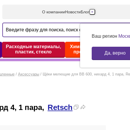
О компании
Новости
Блог
Производители
Партнеры
Ваш регион
Моск
Технический серв
Расходные материалы,
Химические реактивы,
пластик, стекло
препараты, наборы
Да, верно
Доставка и оплата
Контакты
шленные
/
Аксессуары
/
Щёки мелющие для BB 600, нихард 4, 1 пара, Re
д 4, 1 пара,
Retsch