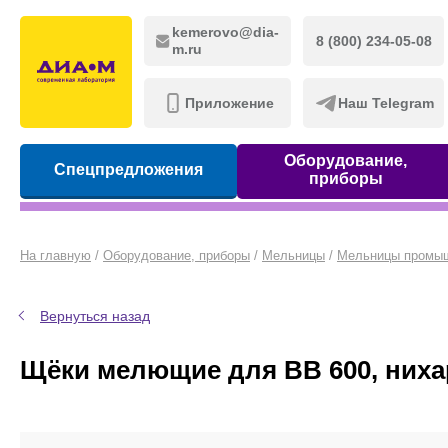
kemerovo@dia-
8 (800) 234-05-08
m.ru
Приложение
Наш Telegram
Оборудование,
Спецпредложения
приборы
На главную
/
Оборудование, приборы
/
Мельницы
/
Мельницы промы
Вернуться назад
Щёки мелющие для BB 600, нихар