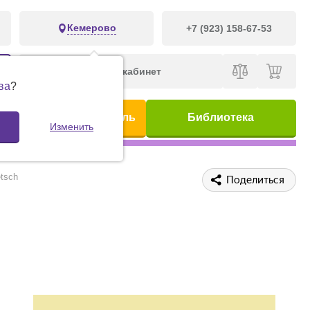
Кемерово
+7 (923) 158-67-53
Личный кабинет
ва
?
ис
Предметный указатель
Библиотека
Изменить
tsch
Поделиться