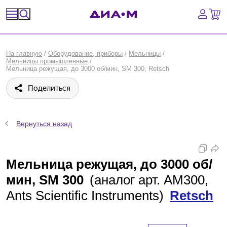
Спецпредложения
На главную
/
Оборудование, приборы
/
Мельницы
/
Мельницы промышленные
/
Оборудование, приборы
Мельница режущая, до 3000 об/мин, SM 300, Retsch
Поделиться
Расходные материалы, пластик, стекло
Химические реактивы, препараты, наборы
Вернуться назад
Предметный указатель
Мельница режущая, до 3000 об/
Библиотека
мин, SM 300
(аналог арт. AM300,
Войти
Ants Scientific Instruments)
Retsch
Сравнение