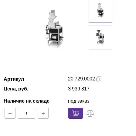
Кемерово
О компании
Новости
Блог
Производители
20.729.0002
Артикул
Партнеры
Цена, руб.
3 939 817
Технический сервис
Наличие на складе
под заказ
Доставка и оплата
Контакты