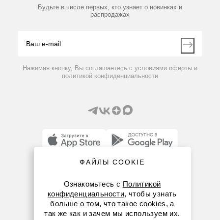
Партнеры
Будьте в числе первых, кто узнает о новинках и
Производители
распродажах
Блог
Видео
Контакты
Вопрос-ответ
Нажимая кнопку, Вы соглашаетесь с условиями оферты и
политикой конфиденциальности
ФАЙЛЫ COOKIE
8 (800) 234-05-08
22.785.0001
Нет в наличии
Ознакомьтесь с
+7 (923) 158-67-53
Политикой
конфиденциальности
, чтобы узнать
Воронка универсальная с пластиковым плунжером
kemerovo@dia-m.ru
больше о том, что такое cookies, а
для SM 200 / SM 300
так же как и зачем мы используем их.