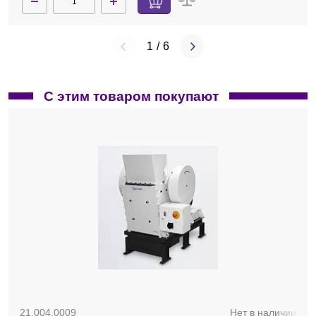
1
/
6
С этим товаром покупают
22.608.0034
Нет в наличии
V-ротор, н/ж сталь, для SM 300
По запросу
21.004.0009
Нет в наличии