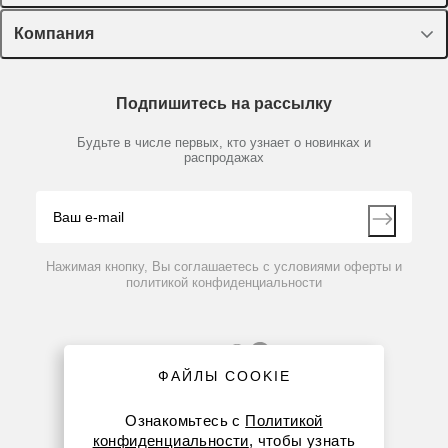
Оборудование, приборы
Лекторий Диаэм
Компания
Пластик, стекло, принадлежности
Доставка и оплата
Химические реактивы, препараты, наборы
О компании
Технический сервис
Предметный указатель
Подпишитесь на рассылку
Новости
Мобильное приложение
Библиотека
Партнеры
Будьте в числе первых, кто узнает о новинках и
Производители
распродажах
Блог
Видео
Контакты
Вопрос-ответ
Нажимая кнопку, Вы соглашаетесь с условиями оферты и
политикой конфиденциальности
ФАЙЛЫ COOKIE
Ознакомьтесь с
Политикой
конфиденциальности
, чтобы узнать