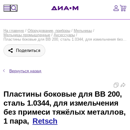
Спецпредложения
На главную
/
Оборудование, приборы
/
Мельницы
/
Мельницы промышленные
/
Аксессуары
/
Оборудование, приборы
Пластины боковые для BB 200, сталь 1.0344, для измельчения без примеси тяжёлых металлов, 1 пара, Retsch
Поделиться
Расходные материалы, пластик, стекло
Химические реактивы, препараты, наборы
Вернуться назад
Предметный указатель
Пластины боковые для BB 200,
Библиотека
сталь 1.0344, для измельчения
Войти
без примеси тяжёлых металлов,
1 пара,
Retsch
Сравнение