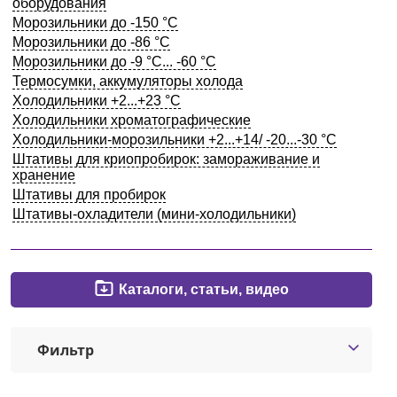
оборудования
Кемерово
Морозильники до -150 °С
Морозильники до -86 °C
Морозильники до -9 °C... -60 °C
О компании
Термосумки, аккумуляторы холода
Холодильники +2...+23 °С
Холодильники хроматографические
Новости
Холодильники-морозильники +2...+14/ -20...-30 °C
Штативы для криопробирок: замораживание и
Блог
хранение
Штативы для пробирок
Производители
Штативы-охладители (мини-холодильники)
Партнеры
Каталоги, статьи, видео
Технический сервис
Доставка и оплата
Фильтр
Контакты