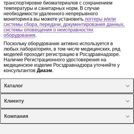
транспортировке биоматериалов с сохранением
температуры и санитарных норм. В случае
необходимости удаленного непрерывного
мониторинга вы можете установить
логгеры и/или
системы сбора, передачи, документирования данных,
системы оповещения о неисправностях
оборудования
.
Поскольку оборудование активно используется в
любых лабораториях, в том числе медицинских, ряд
моделей проходит регистрацию в Росздравнадзоре.
Наличие Регистрационного удостоверения на
медицинское изделие Росздравнадзора уточняйте у
консультантов
Диаэм
.
Каталог
Спецпредложения
Клиенту
Оборудование, приборы
Лекторий Диаэм
Компания
Пластик, стекло, принадлежности
Доставка и оплата
Химические реактивы, препараты, наборы
О компании
Технический сервис
Предметный указатель