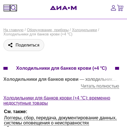
Спецпредложения
На главную
/
Оборудование, приборы
/
Холодильники
/
Холодильники для банков крови (+4 °С)
Оборудование, приборы
Поделиться
Расходные материалы, пластик, стекло
Химические реактивы, препараты, наборы
Холодильники для банков крови (+4 °С)
Предметный указатель
Холодильники для банков крови
— холодильники для хранения пакетов с кровью, используются на станциях переливания крови, в отделениях больниц, госпиталей; с узким диапазоном регулировки температуры + 1…+ 8 °C (или нерегулируемой температурой + 4 °С) и высокой точностью контроля температуры; все модели снабжены выдвижными ящиками и встроенными самописцами.
Читать полностью
Библиотека
Холодильники для банков крови (+4 °С): временно
недоступные товары
Войти
См. также:
Логгеры, сбор, передача, документирование данных,
Сравнение
системы оповещения о неисправностях