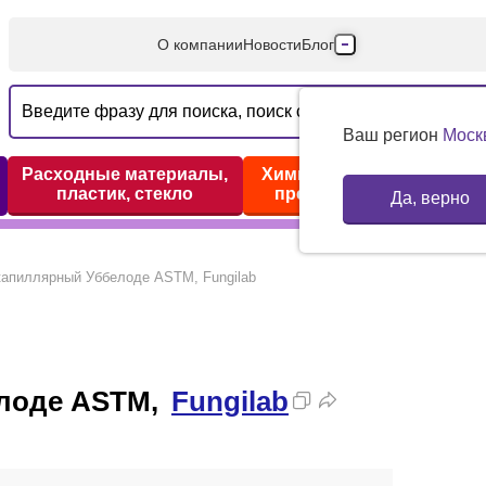
О компании
Новости
Блог
Производители
Партнеры
Ваш регион
Моск
Технический серв
Расходные материалы,
Химические реактивы,
пластик, стекло
препараты, наборы
Да, верно
Доставка и оплата
Контакты
капиллярный Уббелоде ASTM, Fungilab
елоде ASTM,
Fungilab