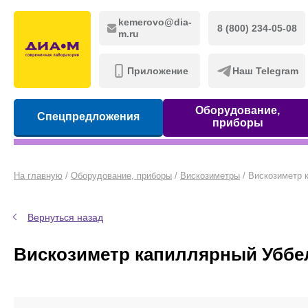
kemerovo@dia-
8 (800) 234-05-08
m.ru
Приложение
Наш Telegram
Оборудование,
Спецпредложения
приборы
На главную
/
Оборудование, приборы
/
Вискозиметры
/
Вискозиметр 
Вернуться назад
Вискозиметр капиллярный Убб