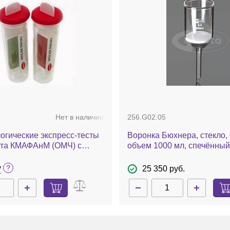
Нет в наличии
256.G02.05
огические экспресс-тесты
Воронка Бюхнера, стекло, 
ета КМАФАнМ (ОМЧ) с
объем 1000 мл, спечённый
ндикатром ТТС для
пористость 2, 2 шт./уп.
одсчета колоний и дрожжи/
у
25 350 руб.
вухсторонние, Dip-Slides,