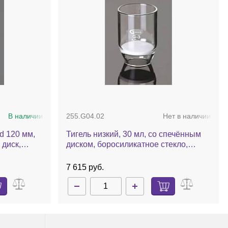
В наличии
255.G04.02
Нет в наличии
d 120 мм,
Тигель низкий, 30 мл, со спечённым
 диск,
диском, боросиликатное стекло,
пористость 4, 10 шт./уп.
7 615 руб.