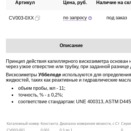
Артикул
Цена, руб.
Наличие на ск
по запросу
под заказ
CV003-0XX
Описание
Принцип действия капиллярного вискозиметра основан 
через узкое отверстие или трубку, при заданной разнице
Вискозиметры
Уббелоде
используются для определения
жидкостей, таких как реактивные и гидравлические масл
объем пробы, мл - 11;
точность, % - ± 0,2%;
соответствие стандартам: UNE 400313, ASTM D445
Каталожный номер
Константа
Диапазон измерения вязкости, с Ст
Сери
CV003-001
0.001
0.3 до 1
0