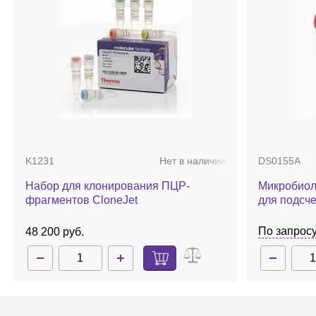
K1231
Нет в наличии
DS0155A
Набор для клонирования ПЦР-
Микробиол
фрагментов CloneJet
для подсч
красным и
удобства п
По запрос
48 200 руб.
плесени, д
10 шт/уп