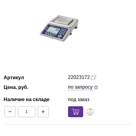
Кемерово
О компании
Новости
Блог
Производители
22023172
Артикул
Партнеры
по запросу
Цена, руб.
Наличие на складе
под заказ
Технический сервис
Доставка и оплата
Контакты