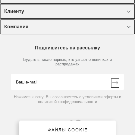
Спецпредложения
Клиенту
Оборудование, приборы
Лекторий Диаэм
Компания
Пластик, стекло, принадлежности
Доставка и оплата
Химические реактивы, препараты, наборы
О компании
Технический сервис
Предметный указатель
Подпишитесь на рассылку
Новости
Мобильное приложение
Библиотека
Партнеры
Будьте в числе первых, кто узнает о новинках и
Производители
распродажах
Блог
Видео
Контакты
Вопрос-ответ
Нажимая кнопку, Вы соглашаетесь с условиями оферты и
политикой конфиденциальности
ФАЙЛЫ COOKIE