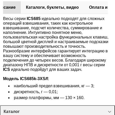
писание
Каталоги, буклеты, видео
Оплата и до
Весы серии
ICS685
идеально подходят для сложных
операций взвешивания, таких как контрольное
взвешивание, подсчет количества, суммирование и
наполнение. Интуитивно понятное меню,
пользовательская настройка функциональных клавиш,
большой цветной дисплей и настраиваемые подсказки
повышают производительность и точность.
Разнообразие интерфейсов гарантирует интеграцию в
вашу систему и обеспечивает возможность
подключения до четырех весов. Благодаря широкому
диапазону НПВ и дискретности от 0,001 г весы серии
ICS
идеально подойдут для ваших задач.
Модель ICS685k-3XS/f:
наибольший предел взвешивания, кг — 3;
дискретность, г — 0,01;
размер платформы, мм — 130 × 160.
Каталог