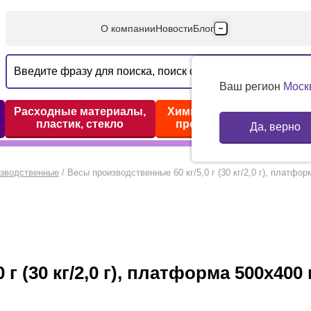
О компании
Новости
Блог
Производители
Партнеры
Ваш регион
Моск
Технический серв
Расходные материалы,
Химические реактивы,
пластик, стекло
препараты, наборы
Да, верно
Доставка и оплата
Контакты
изводственные
/
Весы производственные 60 кг/5,0 г (30 кг/2,0 г), плат
 г (30 кг/2,0 г), платформа 500х40