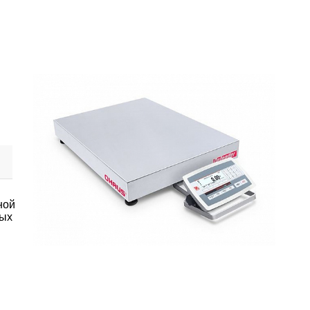
ной
ных