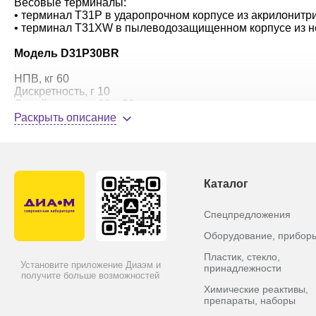
Весовые терминалы:
• терминал T31P в ударопрочном корпусе из акрилонитри
• терминал T31XW в пылеводозащищенном корпусе из не
Модель D31P30BR
НПВ, кг 60
Дискретность, г 10
Линейность, г ± 10…30
Размер платформы, мм 305x355x
Раскрыть описание
Каталог
Спецпредложения
Оборудование, прибор
Пластик, стекло,
Установите приложение Диаэм и
принадлежности
получите больше возможностей
Химические реактивы,
препараты, наборы