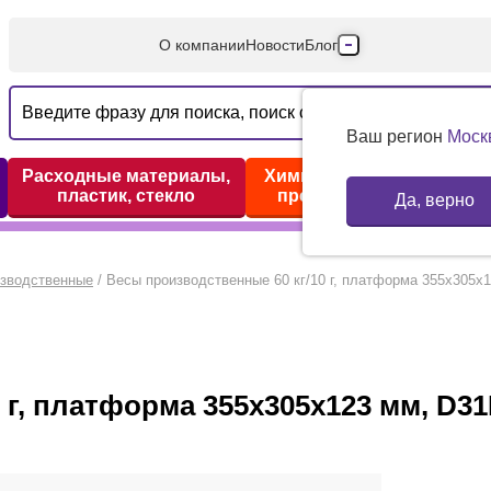
О компании
Новости
Блог
Производители
Партнеры
Ваш регион
Моск
Технический серв
Расходные материалы,
Химические реактивы,
пластик, стекло
препараты, наборы
Да, верно
Доставка и оплата
Контакты
изводственные
/
Весы производственные 60 кг/10 г, платформа 355х305х
 г, платформа 355х305х123 мм, D3