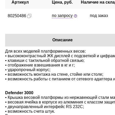
Артикул
Цена, руб.
Наличие на скл
по запросу
под заказ
80250486
Описание
Для всех моделей платформенных весов:
• высококонтрастный ЖК дисплей с подсветкой и цифрам
• клавиши с тактильной обратной связью;
• отображение взвешивания в кг и г;
• ударопрочный корпус;
• возможность монтажа на стене, стойке или столе;
• возможность работы с питанием от сетевого адаптера 
Defender 3000
• Крышка весовой платформы из нержавеющей стали мар
• весовая ячейка в корпусе из алюминия с классом защит
• двунаправленный интерфейс RS 232C;
• возможность счета штук.