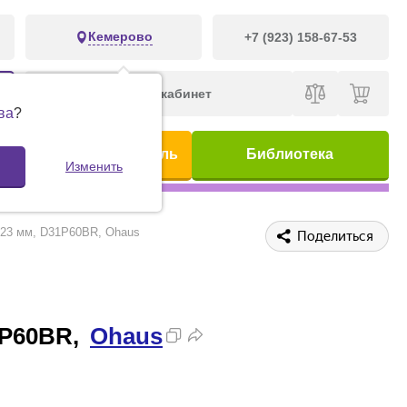
Кемерово
+7 (923) 158-67-53
Личный кабинет
ва
?
ис
Предметный указатель
Библиотека
Изменить
123 мм, D31P60BR, Ohaus
Поделиться
1P60BR,
Ohaus