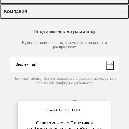
Оборудование, приборы
Лекторий Диаэм
Компания
Пластик, стекло, принадлежности
83021085
Нет в наличии
Доставка и оплата
Химические реактивы, препараты, наборы
Интерфейсный кабель USB, тип A-B для весов EX
О компании
Технический сервис
Предметный указатель
Подпишитесь на рассылку
Новости
Мобильное приложение
Библиотека
Партнеры
Будьте в числе первых, кто узнает о новинках и
Производители
распродажах
Блог
4 617 руб.
Видео
Контакты
Вопрос-ответ
Нажимая кнопку, Вы соглашаетесь с условиями оферты и
политикой конфиденциальности
ФАЙЛЫ COOKIE
Ознакомьтесь с
Политикой
конфиденциальности
, чтобы узнать