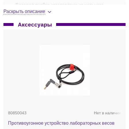
Весовая ячейка изготовлена из цельного
металлического блока с помощью прецизионной
Раскрыть описание
фрезеровки;
функции: простое взвешивание, подсчет
Аксессуары
количества предметов, процентное взвешивание,
взвешивание животных, определение плотности;
сетевой адаптер (входит в комплект);
RS232 и USB (стандартно);
вывод данных с отметкой времени и даты в
формате GLP/GMP.
Модель PX3202:
предел взвешивания, г – 3200;
дискретность, г – 0,01;
класс точности ГОСТ 53228-2008 – II, высокий;
размер платформы, мм – 180;
габариты, Ш × В × Г, мм – 209 × 321 × 98;
80850043
Нет в наличии
вес нетто/брутто, кг – 3,5/5,0.
Противоугонное устройство лабораторных весов