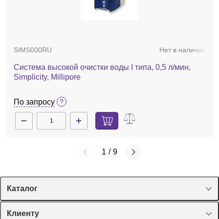
Ионизатор ION-100A
SIMS000RU
Нет в наличии
135 181 руб.
Система высокой очистки воды I типа, 0,5 л/мин,
Simplicity, Millipore
По запросу
1
/
9
Каталог
Спецпредложения
Клиенту