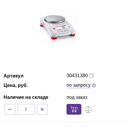
Кемерово
О компании
Новости
Блог
Производители
30431380
Артикул
Партнеры
по запросу
Цена, руб.
Наличие на складе
под заказ
Технический сервис
Доставка и оплата
Контакты