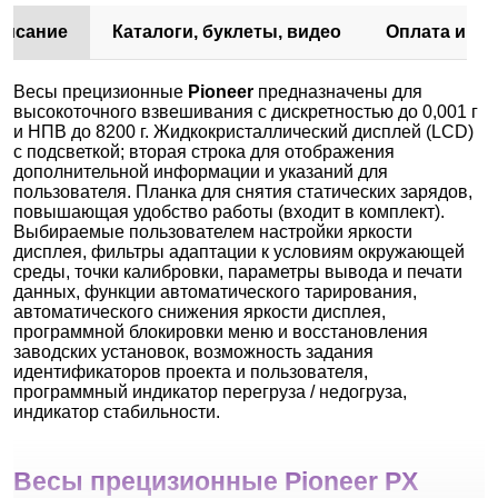
писание
Каталоги, буклеты, видео
Оплата и до
Весы прецизионные
Pioneer
предназначены для
высокоточного взвешивания с дискретностью до 0,001 г
и НПВ до 8200 г. Жидкокристаллический дисплей (LCD)
с подсветкой; вторая строка для отображения
дополнительной информации и указаний для
пользователя. Планка для снятия статических зарядов,
повышающая удобство работы (входит в комплект).
Выбираемые пользователем настройки яркости
дисплея, фильтры адаптации к условиям окружающей
среды, точки калибровки, параметры вывода и печати
данных, функции автоматического тарирования,
автоматического снижения яркости дисплея,
программной блокировки меню и восстановления
заводских установок, возможность задания
идентификаторов проекта и пользователя,
программный индикатор перегруза / недогруза,
индикатор стабильности.
Весы прецизионные Pioneer PX