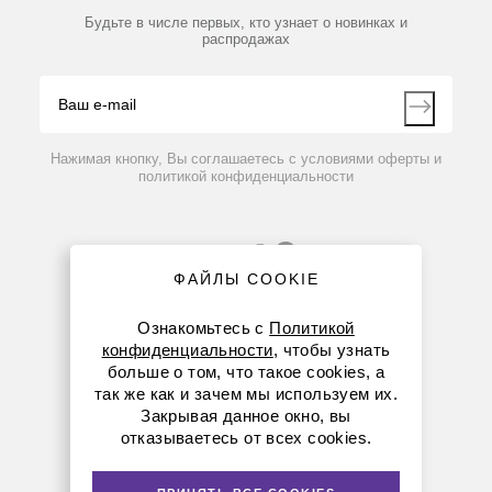
Партнеры
Будьте в числе первых, кто узнает о новинках и
Производители
Принтер матричный SF40A
распродажах
Блог
Видео
Контакты
69 714 руб.
Вопрос-ответ
Нажимая кнопку, Вы соглашаетесь с условиями оферты и
политикой конфиденциальности
ФАЙЛЫ COOKIE
Ознакомьтесь с
Политикой
конфиденциальности
, чтобы узнать
больше о том, что такое cookies, а
8 (800) 234-05-08
так же как и зачем мы используем их.
Закрывая данное окно, вы
+7 (923) 158-67-53
отказываетесь от всех cookies.
kemerovo@dia-m.ru