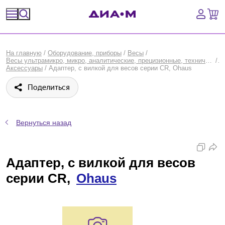
Спецпредложения
На главную
/
Оборудование, приборы
/
Весы
/
Весы ультрамикро, микро, аналитические, прецизионные, технические, карманные
/
Оборудование, приборы
Аксессуары
/
Адаптер, с вилкой для весов серии CR, Ohaus
Поделиться
Расходные материалы, пластик, стекло
Химические реактивы, препараты, наборы
Вернуться назад
Предметный указатель
Адаптер, с вилкой для весов
Библиотека
серии CR,
Ohaus
Войти
Сравнение