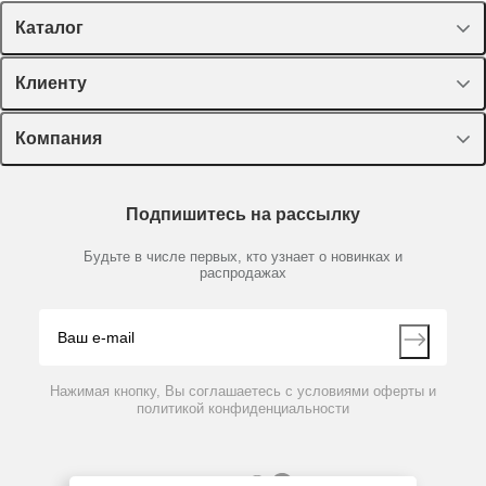
Каталог
Спецпредложения
Клиенту
Оборудование, приборы
Лекторий Диаэм
Компания
Пластик, стекло, принадлежности
Доставка и оплата
Химические реактивы, препараты, наборы
О компании
Технический сервис
Предметный указатель
Подпишитесь на рассылку
Новости
Мобильное приложение
Библиотека
Партнеры
Будьте в числе первых, кто узнает о новинках и
Производители
распродажах
Блог
Видео
Контакты
Вопрос-ответ
Нажимая кнопку, Вы соглашаетесь с условиями оферты и
политикой конфиденциальности