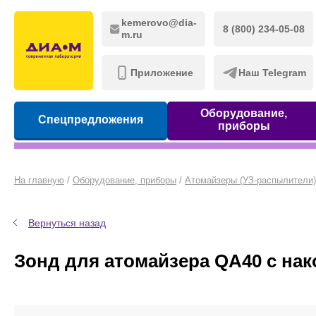
kemerovo@dia-
8 (800) 234-05-08
m.ru
Приложение
Наш Telegram
Оборудование,
Спецпредложения
приборы
На главную
/
Оборудование, приборы
/
Атомайзеры (УЗ-распылители)
Вернуться назад
Зонд для атомайзера QA40 с на