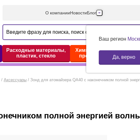
О компании
Новости
Блог
Производители
Партнеры
Ваш регион
Моск
Технический серв
Расходные материалы,
Химические реактивы,
пластик, стекло
препараты, наборы
Да, верно
Доставка и оплата
Контакты
/
Аксессуары
/
Зонд для атомайзера QA40 с наконечником полной энерг
конечником полной энергией волн