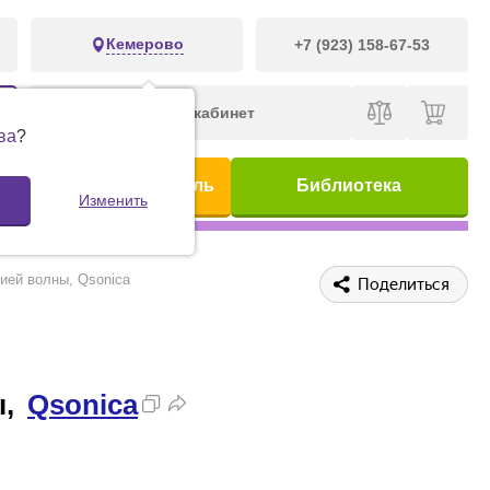
Кемерово
+7 (923) 158-67-53
Личный кабинет
ва
?
ис
Предметный указатель
Библиотека
Изменить
ией волны, Qsonica
Поделиться
ы,
Qsonica