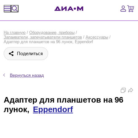
Спецпредложения
На главную
/
Оборудование, приборы
/
Запаиватели, запечатыватели планшетов
/
Аксессуары
/
Оборудование, приборы
Адаптер для планшетов на 96 лунок, Eppendorf
Поделиться
Расходные материалы, пластик, стекло
Химические реактивы, препараты, наборы
Вернуться назад
Предметный указатель
Адаптер для планшетов на 96
Библиотека
лунок,
Eppendorf
Войти
Сравнение