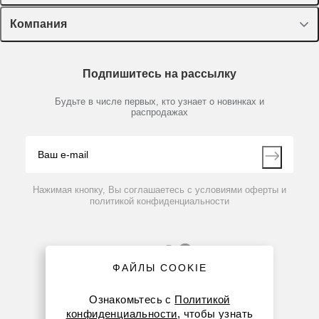
Оборудование, приборы
Лекторий Диаэм
Компания
Пластик, стекло, принадлежности
Доставка и оплата
Химические реактивы, препараты, наборы
О компании
Технический сервис
Предметный указатель
Подпишитесь на рассылку
Новости
Мобильное приложение
Библиотека
Партнеры
Будьте в числе первых, кто узнает о новинках и
Производители
распродажах
Блог
Видео
Контакты
Вопрос-ответ
Нажимая кнопку, Вы соглашаетесь с условиями оферты и
политикой конфиденциальности
ФАЙЛЫ COOKIE
Ознакомьтесь с
Политикой
конфиденциальности
, чтобы узнать