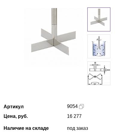
Кемерово
О компании
Новости
Блог
Производители
Партнеры
Технический сервис
9054
Артикул
Доставка и оплата
Цена, руб.
16 277
Контакты
Наличие на складе
под заказ