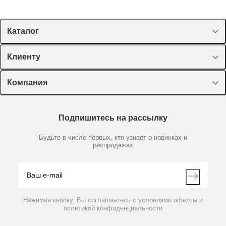
Каталог
Спецпредложения
Клиенту
Оборудование, приборы
Лекторий Диаэм
Компания
Пластик, стекло, принадлежности
Доставка и оплата
Химические реактивы, препараты, наборы
О компании
Технический сервис
Предметный указатель
Подпишитесь на рассылку
Новости
Мобильное приложение
Библиотека
Партнеры
Будьте в числе первых, кто узнает о новинках и
Производители
распродажах
Блог
Видео
Контакты
Вопрос-ответ
Нажимая кнопку, Вы соглашаетесь с условиями оферты и
политикой конфиденциальности