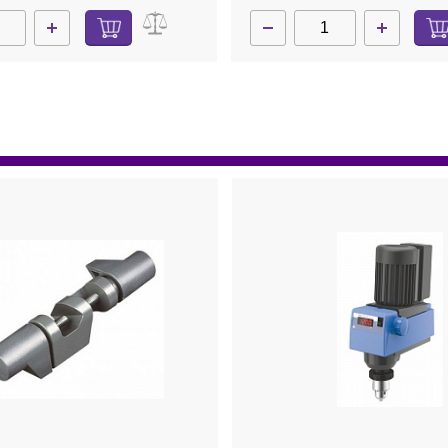
Нет в наличии
0741300
Н
вающий элемент
Перемешивающий элемен
ный, 4 закрепленные
пропеллерный, 4 закрепл
 50 мм, длина 350 мм,
лопасти, d 100 мм, длина 