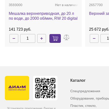
нержавеющ
3593000
Нет в наличии
2657700
37 402 руб.
8 689 руб.
Мешалка верхнеприводная, до 20 л
Верхний з
по воде, до 2000 об/мин, RW 20 digital
141 723 руб.
25 672 руб
Каталог
Спецпредложения
Оборудование, прибор
2343600
Нет в наличии
0756900
Пластик, стекло,
Установите приложение Диаэм и