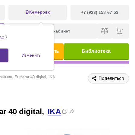
Кемерово
+7 (923) 158-67-53
Личный кабинет
ва
?
ис
Предметный указатель
Библиотека
Изменить
/мин, Eurostar 40 digital, IKA
Поделиться
 40 digital,
IKA