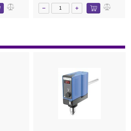
ет в наличии
1296000
Нет в наличии
т
Перемешивающий элемент
енные
пропеллерный, 3 закрепленные
540 мм,
лопасти, d 45 мм, длина 350 мм,