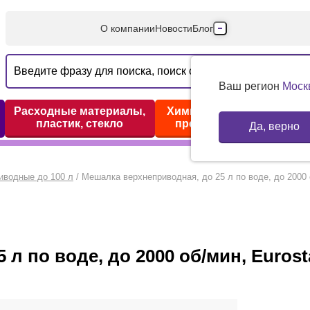
О компании
Новости
Блог
Производители
Партнеры
Ваш регион
Моск
Технический серв
Расходные материалы,
Химические реактивы,
пластик, стекло
препараты, наборы
Да, верно
Доставка и оплата
Контакты
иводные до 100 л
/
Мешалка верхнеприводная, до 25 л по воде, до 2000 об
 по воде, до 2000 об/мин, Eurostar