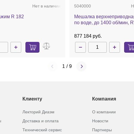
ая сталь, R 1342
нержавеющая сталь, R 13
Нет в наличии
5040000
Н
39 496 руб.
ажим R 182
Мешалка верхнеприводная
по воде, до 1400 об/мин, R
.
877 184 руб.
1
/
9
Клиенту
Компания
Лекторий Диаэм
О компании
ы
Доставка и оплата
Новости
Нет в наличии
1295900
Н
Технический сервис
Партнеры