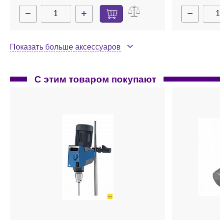
Показать больше аксессуаров
С этим товаром покупают
3160200
В наличии
0741000
Штатив R 1827 с квадратной плитой
Перемеши
пропеллер
лопасти, d