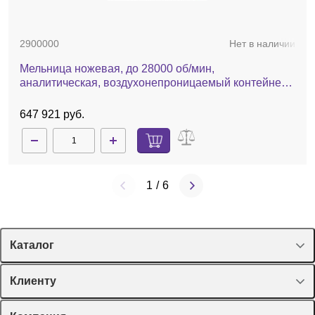
2900000
Нет в наличии
Мельница ножевая, до 28000 об/мин,
аналитическая, воздухонепроницаемый контейнер,
А11 basic
647 921 руб.
1
/
6
Каталог
Спецпредложения
Клиенту
Оборудование, приборы
Лекторий Диаэм