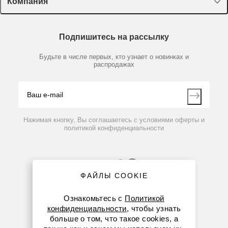
Компания
Пластик, стекло, принадлежности
Доставка и оплата
Химические реактивы, препараты, наборы
О компании
Технический сервис
Предметный указатель
Подпишитесь на рассылку
Новости
Мобильное приложение
Библиотека
Партнеры
Будьте в числе первых, кто узнает о новинках и
Производители
распродажах
Блог
Видео
Контакты
Вопрос-ответ
Нажимая кнопку, Вы соглашаетесь с условиями оферты и
политикой конфиденциальности
ФАЙЛЫ COOKIE
Ознакомьтесь с
Политикой
конфиденциальности
, чтобы узнать
больше о том, что такое cookies, а
8 (800) 234-05-08