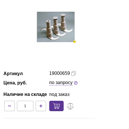
Кемерово
О компании
Новости
Блог
Производители
19000659
Артикул
Партнеры
по запросу
Цена, руб.
Наличие на складе
под заказ
Технический сервис
Доставка и оплата
Контакты