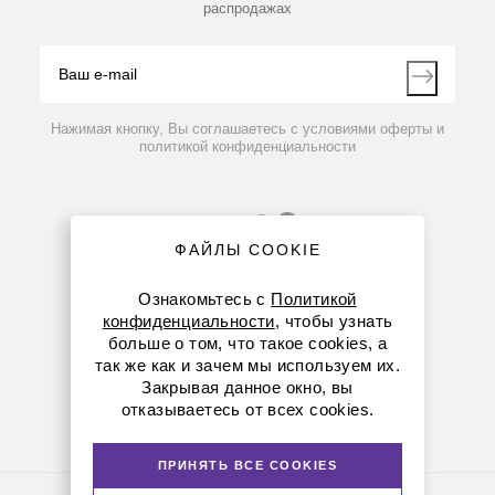
распродажах
Блог
Видео
Контакты
Вопрос-ответ
Нажимая кнопку, Вы соглашаетесь с условиями оферты и
политикой конфиденциальности
ФАЙЛЫ COOKIE
Ознакомьтесь с
Политикой
конфиденциальности
, чтобы узнать
больше о том, что такое cookies, а
8 (800) 234-05-08
так же как и зачем мы используем их.
Закрывая данное окно, вы
+7 (923) 158-67-53
отказываетесь от всех cookies.
kemerovo@dia-m.ru
ПРИНЯТЬ ВСЕ COOKIES