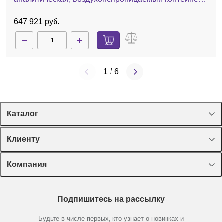
А11 basic
647 921 руб.
1
/
6
Каталог
Спецпредложения
Клиенту
Оборудование, приборы
Лекторий Диаэм
Компания
Пластик, стекло, принадлежности
Доставка и оплата
Химические реактивы, препараты, наборы
О компании
Технический сервис
Предметный указатель
Подпишитесь на рассылку
Новости
Мобильное приложение
Библиотека
Партнеры
Будьте в числе первых, кто узнает о новинках и
Производители