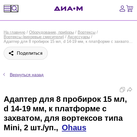
Спецпредложения
На главную
/
Оборудование, приборы
/
Вортексы
/
Вортексы (вихревые смесители)
/
Аксессуары
/
Оборудование, приборы
Адаптер для 8 пробирок 15 мл, d 14-19 мм, к платформе с захватом, для вортексов типа Mini, 2 шт./уп., Ohaus
Поделиться
Расходные материалы, пластик, стекло
Химические реактивы, препараты, наборы
Вернуться назад
Предметный указатель
Адаптер для 8 пробирок 15 мл,
Библиотека
d 14-19 мм, к платформе с
Войти
захватом, для вортексов типа
Mini, 2 шт./уп.,
Ohaus
Сравнение