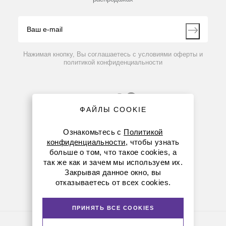
Блог
Видео
Контакты
Вопрос-ответ
Нажимая кнопку, Вы соглашаетесь с условиями оферты и
политикой конфиденциальности
ФАЙЛЫ COOKIE
Ознакомьтесь с
Политикой
конфиденциальности
, чтобы узнать
больше о том, что такое cookies, а
8 (800) 234-05-08
так же как и зачем мы используем их.
Закрывая данное окно, вы
+7 (923) 158-67-53
отказываетесь от всех cookies.
kemerovo@dia-m.ru
ПРИНЯТЬ ВСЕ COOKIES
Политика конфиденциальности