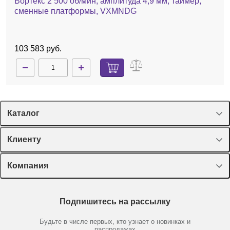
Вортекс 2 500 об/мин, амплитуда 4,9 мм, таймер,
сменные платформы, VXMNDG
103 583 руб.
Каталог
Спецпредложения
Клиенту
Оборудование, приборы
Лекторий Диаэм
Компания
Пластик, стекло, принадлежности
Доставка и оплата
Химические реактивы, препараты, наборы
О компании
Технический сервис
Предметный указатель
Подпишитесь на рассылку
Новости
Мобильное приложение
Библиотека
Партнеры
Будьте в числе первых, кто узнает о новинках и
Производители
распродажах