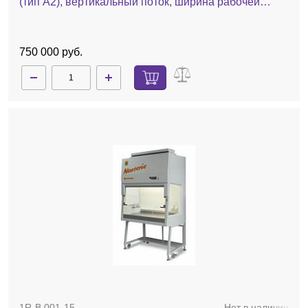
(тип A2), вертикальный поток, ширина рабочей
поверхности 90 см, БМБ-II-"Ламинар-С"-0,9 Neoteric
750 000 руб.
1R-B.001-15
Нет в наличии