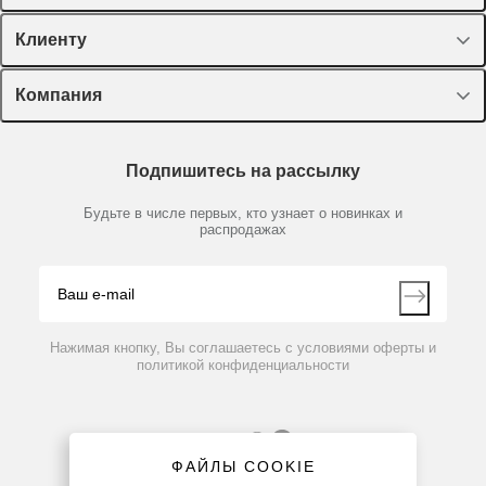
Спецпредложения
Клиенту
Оборудование, приборы
Лекторий Диаэм
Компания
Пластик, стекло, принадлежности
Доставка и оплата
Химические реактивы, препараты, наборы
О компании
Технический сервис
Предметный указатель
Подпишитесь на рассылку
Новости
Мобильное приложение
Библиотека
Партнеры
Будьте в числе первых, кто узнает о новинках и
Производители
распродажах
Блог
Видео
Контакты
Вопрос-ответ
Нажимая кнопку, Вы соглашаетесь с условиями оферты и
политикой конфиденциальности
ФАЙЛЫ COOKIE