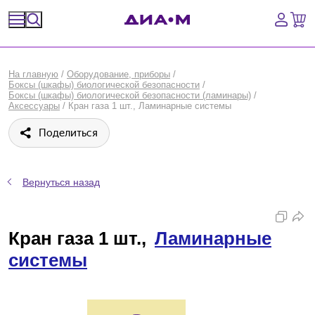
Спецпредложения
На главную
/
Оборудование, приборы
/
Боксы (шкафы) биологической безопасности
/
Оборудование, приборы
Боксы (шкафы) биологической безопасности (ламинары)
/
Аксессуары
/
Кран газа 1 шт., Ламинарные системы
Расходные материалы, пластик, стекло
Поделиться
Химические реактивы, препараты, наборы
Вернуться назад
Предметный указатель
Библиотека
Кран газа 1 шт.,
Ламинарные
системы
Войти
Сравнение