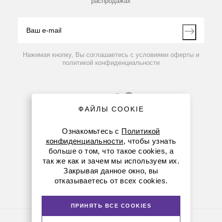
распродажах
Блог
Видео
Контакты
Вопрос-ответ
Нажимая кнопку, Вы соглашаетесь с условиями оферты и
политикой конфиденциальности
ФАЙЛЫ COOKIE
Ознакомьтесь с
Политикой
конфиденциальности
, чтобы узнать
больше о том, что такое cookies, а
8 (800) 234-05-08
так же как и зачем мы используем их.
Закрывая данное окно, вы
+7 (923) 158-67-53
отказываетесь от всех cookies.
kemerovo@dia-m.ru
ПРИНЯТЬ ВСЕ COOKIES
Политика конфиденциальности