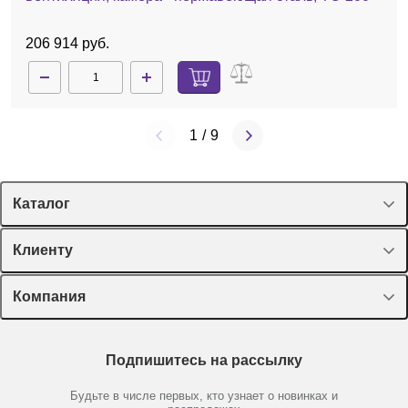
206 914 руб.
1
/
9
Каталог
Спецпредложения
Клиенту
Оборудование, приборы
Лекторий Диаэм
Компания
Пластик, стекло, принадлежности
Доставка и оплата
Химические реактивы, препараты, наборы
О компании
Технический сервис
Предметный указатель
Подпишитесь на рассылку
Новости
Мобильное приложение
Библиотека
Партнеры
Будьте в числе первых, кто узнает о новинках и
Производители