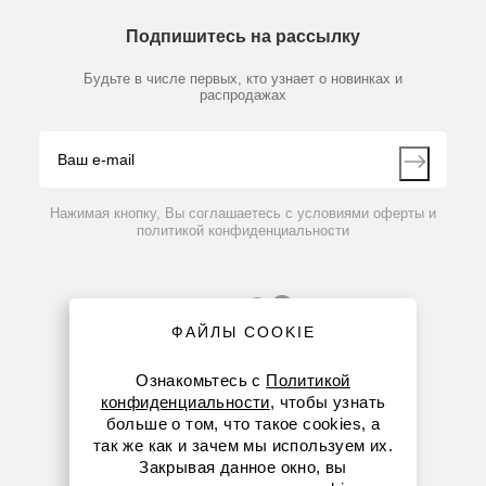
О компании
Технический сервис
Предметный указатель
Подпишитесь на рассылку
Новости
Мобильное приложение
Библиотека
Партнеры
Будьте в числе первых, кто узнает о новинках и
Производители
распродажах
Блог
Видео
Контакты
Вопрос-ответ
Нажимая кнопку, Вы соглашаетесь с условиями оферты и
политикой конфиденциальности
ФАЙЛЫ COOKIE
Ознакомьтесь с
Политикой
конфиденциальности
, чтобы узнать
больше о том, что такое cookies, а
8 (800) 234-05-08
так же как и зачем мы используем их.
Закрывая данное окно, вы
+7 (923) 158-67-53