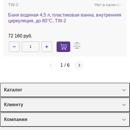
TW-2
Нет в наличии
Баня водяная 4,5 л, пластиковая ванна, внутренняя
циркуляция, до 80°С, TW-2
72 160 руб.
1
/
6
Каталог
Спецпредложения
Клиенту
Оборудование, приборы
Лекторий Диаэм
Компания
Пластик, стекло, принадлежности
Доставка и оплата
Химические реактивы, препараты, наборы