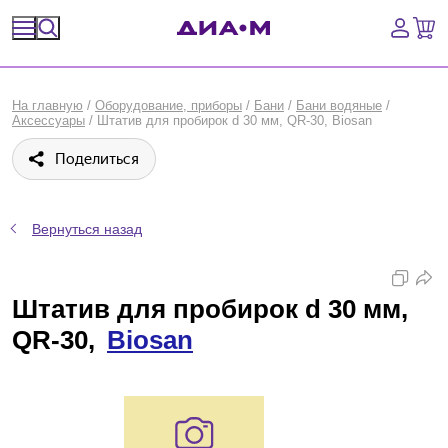
Спецпредложения
На главную
/
Оборудование, приборы
/
Бани
/
Бани водяные
/
Аксессуары
/
Штатив для пробирок d 30 мм, QR-30, Biosan
Оборудование, приборы
Поделиться
Расходные материалы, пластик, стекло
Химические реактивы, препараты, наборы
Вернуться назад
Предметный указатель
Штатив для пробирок d 30 мм,
Библиотека
QR-30,
Biosan
Войти
Сравнение