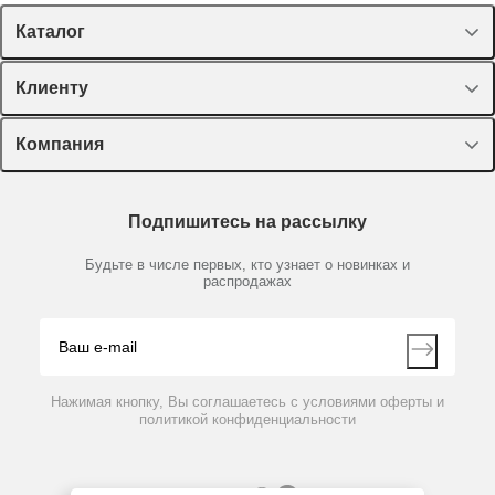
Каталог
Спецпредложения
Клиенту
Оборудование, приборы
Лекторий Диаэм
Компания
Пластик, стекло, принадлежности
Доставка и оплата
Химические реактивы, препараты, наборы
О компании
Технический сервис
Предметный указатель
Подпишитесь на рассылку
Новости
Мобильное приложение
Библиотека
Партнеры
Будьте в числе первых, кто узнает о новинках и
Производители
распродажах
Блог
Видео
Контакты
Вопрос-ответ
Нажимая кнопку, Вы соглашаетесь с условиями оферты и
политикой конфиденциальности