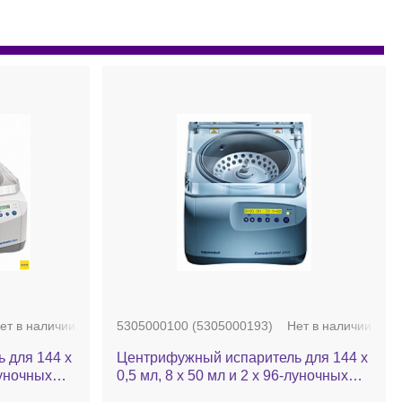
ет в наличии
5305000100 (5305000193)
Нет в наличии
 для 144 х
Центрифужный испаритель для 144 х
луночных
0,5 мл, 8 х 50 мл и 2 х 96-луночных
ра из н/ж
планшетов, до 60 °C, камера из н/ж