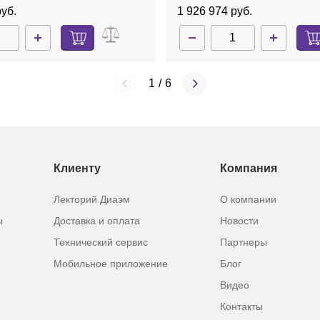
centrator plus
стали, с насосом, порт д/в
руб.
1 926 974 руб.
без ротора, Concentrator p
1
/
6
Клиенту
Компания
Лекторий Диаэм
О компании
ы
Доставка и оплата
Новости
Технический сервис
Партнеры
Мобильное приложение
Блог
Видео
Контакты