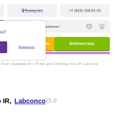
Кемерово
+7 (923) 158-67-53
Личный кабинет
ва
?
ис
Предметный указатель
Библиотека
Изменить
 15 мл, размером 20 х 70 мм, для CentriVap micro IR, Labconco
 IR,
Labconco