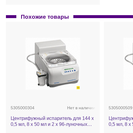
Похожие товары
5305000304
Нет в наличии
5305000509
Центрифужный испаритель для 144 х
Центрифуж
0,5 мл, 8 х 50 мл и 2 х 96-луночных
0,5 мл, 8 х
планшетов, до 60 °C, камера из н/ж
планшетов,