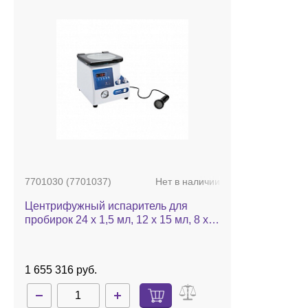
7701030 (7701037)
Нет в наличии
Центрифужный испаритель для
пробирок 24 х 1,5 мл, 12 х 15 мл, 8 х
25 мл, до 60 °C, камера из алюминия
с тефлоновым покрытием,
стробоскоп, с насосом, с ротором 24
1 655 316 руб.
х 1,5 мл, CentriVap micro IR