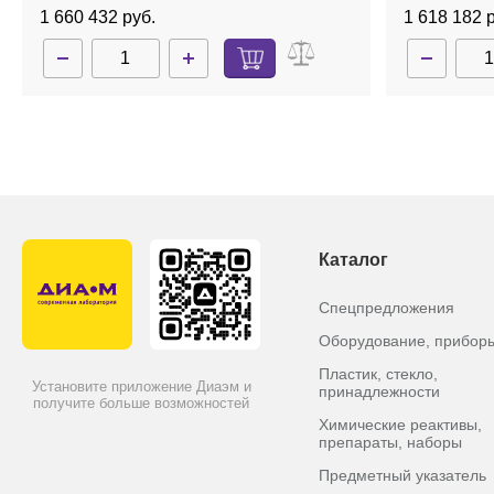
стали, с насосом, с ротором
ротора, Con
1 660 432 руб.
1 618 182 
48х1,5/2,0 мл, Concentrator plus
Каталог
Спецпредложения
Оборудование, прибор
Пластик, стекло,
Установите приложение Диаэм и
принадлежности
получите больше возможностей
Химические реактивы,
препараты, наборы
Предметный указатель