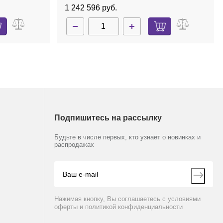
неш.устр.,
стали, без насоса, с ротором
1 242 596 руб.
lus
48х1,5/2,0 мл, Concentrator plus
Подпишитесь на рассылку
Будьте в числе первых, кто узнает о новинках и
распродажах
Нажимая кнопку, Вы соглашаетесь с условиями
оферты и политикой конфиденциальности