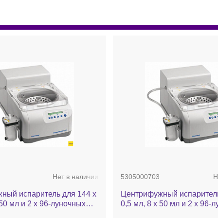
Нет в наличии
5305000703
Н
ный испаритель для 144 х
Центрифужный испаритель
 50 мл и 2 х 96-луночных
0,5 мл, 8 х 50 мл и 2 х 96-
 до 60 °C, с насосом, без
планшетов, до 60 °C, каме