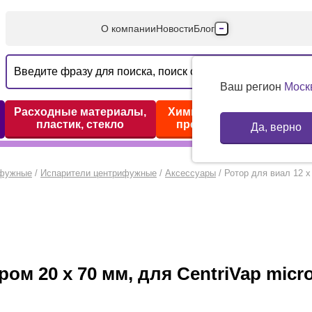
О компании
Новости
Блог
Производители
Партнеры
Ваш регион
Моск
Технический серв
Расходные материалы,
Химические реактивы,
пластик, стекло
препараты, наборы
Да, верно
Доставка и оплата
Контакты
ифужные
/
Испарители центрифужные
/
Аксессуары
/
Ротор для виал 12 х
ром 20 х 70 мм, для CentriVap micro