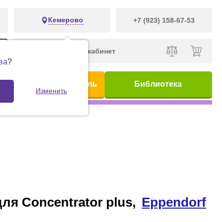
Кемерово
+7 (923) 158-67-53
Личный кабинет
ва
?
ис
Предметный указатель
Библиотека
Изменить
для Concentrator plus,
Eppendorf