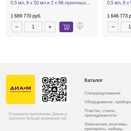
0,5 мл, 8 х 50 мл и 2 х 96-луночных
0,5 мл, 8 х
планшетов, до 60 °C, камера из н/ж
планшетов,
стали, с насосом, с ротором
ротора, Con
1 689 770 руб.
1 646 773 
48х1,5/2,0 мл, Concentrator plus
Каталог
Спецпредложения
Оборудование, прибор
Пластик, стекло,
Установите приложение Диаэм и
принадлежности
получите больше возможностей
Химические реактивы,
препараты, наборы