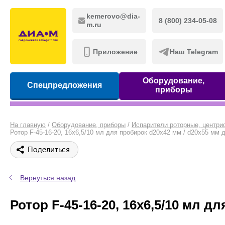
kemerovo@dia-
8 (800) 234-05-08
m.ru
Приложение
Наш Telegram
Оборудование,
Спецпредложения
приборы
На главную
/
Оборудование, приборы
/
Испарители роторные, центр
Ротор F-45-16-20, 16x6,5/10 мл для пробирок d20х42 мм / d20х55 мм д
Поделиться
Вернуться назад
Ротор F-45-16-20, 16x6,5/10 мл д