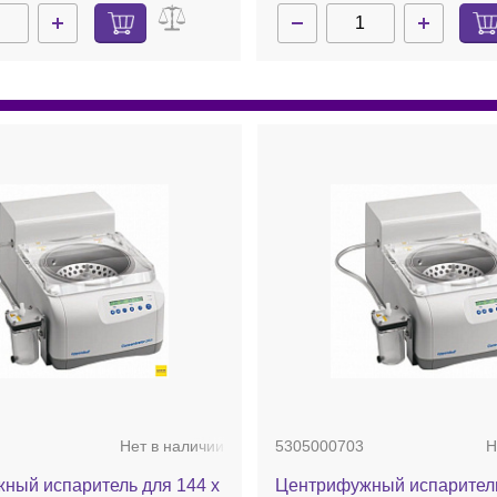
Нет в наличии
5305000703
Н
ный испаритель для 144 х
Центрифужный испаритель