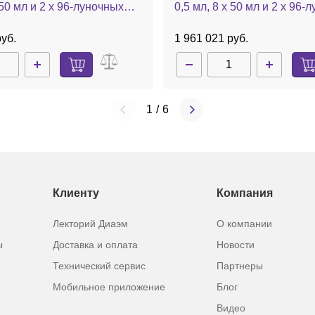
 50 мл и 2 х 96-луночных
0,5 мл, 8 х 50 мл и 2 х 96-
 до 60 °C, с насосом, без
планшетов, до 60 °C, каме
centrator plus
стали, с насосом, порт д/в
руб.
1 961 021 руб.
без ротора, Concentrator p
1
/
6
Клиенту
Компания
Лекторий Диаэм
О компании
ы
Доставка и оплата
Новости
Технический сервис
Партнеры
Мобильное приложение
Блог
Видео