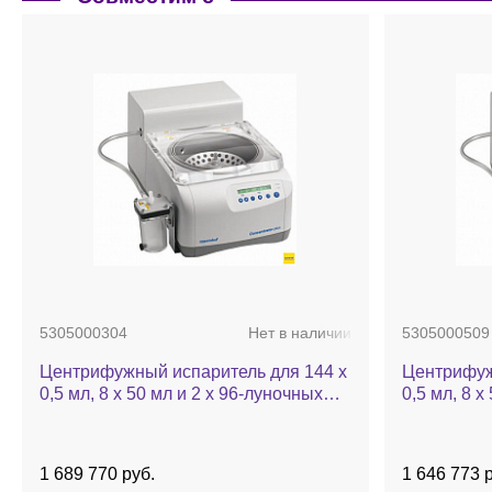
5305000304
Нет в наличии
5305000509
Центрифужный испаритель для 144 х
Центрифуж
0,5 мл, 8 х 50 мл и 2 х 96-луночных
0,5 мл, 8 х
планшетов, до 60 °C, камера из н/ж
планшетов,
стали, с насосом, с ротором
ротора, Con
48х1,5/2,0 мл, Concentrator plus
1 689 770 руб.
1 646 773 р