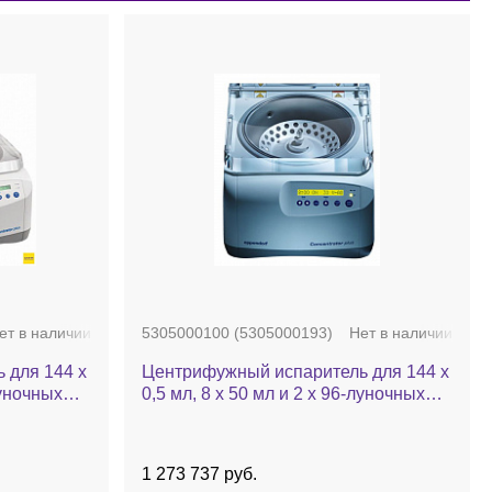
ет в наличии
5305000100 (5305000193)
Нет в наличии
 для 144 х
Центрифужный испаритель для 144 х
луночных
0,5 мл, 8 х 50 мл и 2 х 96-луночных
а из н/ж
планшетов, до 60 °C, камера из н/ж
еш.устр.,
стали, без насоса, с ротором
us
48х1,5/2,0 мл, Concentrator plus
1 273 737 руб.