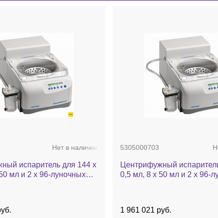
Нет в наличии
5305000703
Н
ный испаритель для 144 х
Центрифужный испаритель
 50 мл и 2 х 96-луночных
0,5 мл, 8 х 50 мл и 2 х 96-
 до 60 °C, с насосом, без
планшетов, до 60 °C, камер
centrator plus
стали, с насосом, порт д/вн
без ротора, Concentrator pl
уб.
1 961 021 руб.