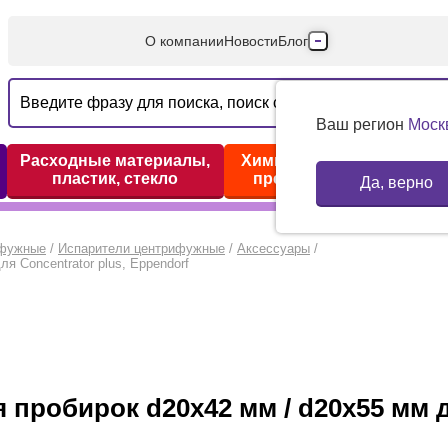
О компании
Новости
Блог
Производители
Партнеры
Ваш регион
Моск
Технический серв
Расходные материалы,
Химические реактивы,
пластик, стекло
препараты, наборы
Да, верно
Доставка и оплата
Контакты
ифужные
/
Испарители центрифужные
/
Аксессуары
/
ля Concentrator plus, Eppendorf
ля пробирок d20х42 мм / d20х55 мм 