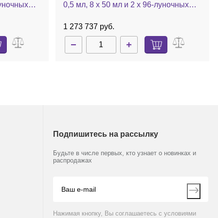
луночных
0,5 мл, 8 х 50 мл и 2 х 96-луночных
ра из н/ж
планшетов, до 60 °C, камера из н/ж
неш.устр.,
стали, без насоса, с ротором
1 273 737 руб.
lus
48х1,5/2,0 мл, Concentrator plus
Подпишитесь на рассылку
Будьте в числе первых, кто узнает о новинках и
распродажах
Нажимая кнопку, Вы соглашаетесь с условиями