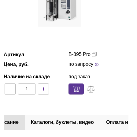
Кемерово
О компании
Новости
B-395 Pro
Артикул
Блог
по запросу
Цена, руб.
Производители
Наличие на складе
под заказ
Партнеры
Технический сервис
Доставка и оплата
писание
Каталоги, буклеты, видео
Оплата и до
Контакты