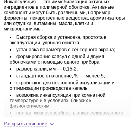
Инкапсуляция — это иммобилизация активных
ингредиентов в полимерной оболочке. Активные
компоненты могут быть различными, например:
ферменты, лекарственные вещества, ароматизаторы
или отдушки, витамины, масла, клетки и
микроорганизмы.
Быстрая сборка и установка, простота в
эксплуатации, удобная очистка;
установка параметров с сенсорного экрана;
формирование капсул с одной и двумя
оболочками с помощью одного прибора;
размер капли, мм — 0,15-2;
стандартное отклонение, % — менее 5;
стробоскоп для постоянной визуализации и
оптимизации производства капель;
возможна инкапсуляция при комнатной
температуре и в условиях, близких к
физиологическим;
полная жизнеспособность инкапсулированного
биоматериала;
Раскрыть описание
подходит для инкапсуляции животных клеток;
набор из 8 однопоточных форсунок из