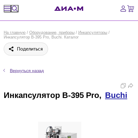
Спецпредложения
На главную
/
Оборудование, приборы
/
Инкапсуляторы
/
Инкапсулятор B-395 Pro, Buchi. Каталог
Оборудование, приборы
Поделиться
Расходные материалы, пластик, стекло
Химические реактивы, препараты, наборы
Вернуться назад
Предметный указатель
Инкапсулятор B-395 Pro,
Buchi
Библиотека
Войти
Сравнение