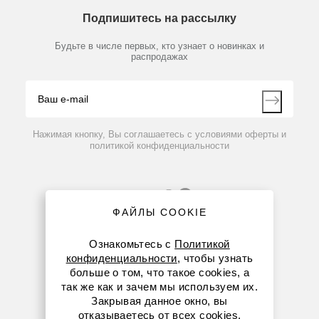
О компании
Рабочий сосуд 2 л для работы в стерильных
Технический сервис
Предметный указатель
Подпишитесь на рассылку
условиях с документами GMP
Новости
Мобильное приложение
Библиотека
Партнеры
Будьте в числе первых, кто узнает о новинках и
Производители
распродажах
Блог
По запросу
Видео
Контакты
Вопрос-ответ
Нажимая кнопку, Вы соглашаетесь с условиями оферты и
политикой конфиденциальности
ФАЙЛЫ COOKIE
Ознакомьтесь с
Политикой
конфиденциальности
, чтобы узнать
больше о том, что такое cookies, а
8 (800) 234-05-08
так же как и зачем мы используем их.
Закрывая данное окно, вы
+7 (923) 158-67-53
отказываетесь от всех cookies.