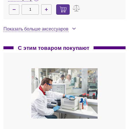
магнитной мешалки;
возможность работы с шприцами, мл — 1–60;
скорость подачи, мл/мин — 0,01-50;
автоклавируемый реакционный сосуд объемом,
Показать больше аксессуаров
л — 4,5;
соответствие стандарту GMP;
стеклянный сосуд для подачи рабочего
С этим товаром покупают
раствора на 500 и 1000 мл для подачи рабочего
раствора под давлением до 1,5 бар;
мертвый объем, мл — менее 0,5;
магнитная мешалка для мягкого
перемешивания;
полностью стерильные рабочие условия;
документация об аттестации реакционного
сосуда в соответствии GMP (опция);
потребляемая мощность, Вт — 150;
габариты Ш×В×Г, мм — 320×380×480;
11057890
Нет в наличии
вес, кг — 11.
Рабочий сосуд 2 л для работы в стерильных
условиях
Точную комплектацию прибора уточняйте у