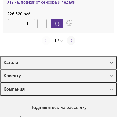
языка, поджиг от сенсора и педали
226 520 руб.
1
/
6
Каталог
Спецпредложения
Клиенту
Оборудование, приборы
Лекторий Диаэм
Компания
Пластик, стекло, принадлежности
Доставка и оплата
Химические реактивы, препараты, наборы
О компании
Технический сервис
Предметный указатель
Подпишитесь на рассылку
Новости
Мобильное приложение
Библиотека
Партнеры