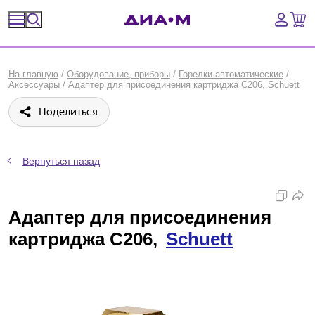
Спецпредложения
На главную
/
Оборудование, приборы
/
Горелки автоматические
/
Аксессуары
/
Адаптер для присоединения картриджа С206, Schuett
Оборудование, приборы
Поделиться
Расходные материалы, пластик, стекло
Химические реактивы, препараты, наборы
Вернуться назад
Предметный указатель
Адаптер для присоединения
Библиотека
картриджа С206,
Schuett
Войти
Сравнение