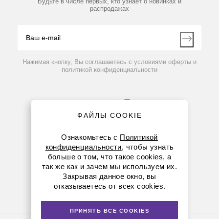
Будьте в числе первых, кто узнает о новинках и
Производители
распродажах
Блог
Видео
Контакты
Вопрос-ответ
Нажимая кнопку, Вы соглашаетесь с условиями оферты и
политикой конфиденциальности
ФАЙЛЫ COOKIE
Ознакомьтесь с
Политикой
конфиденциальности
, чтобы узнать
больше о том, что такое cookies, а
8 (800) 234-05-08
так же как и зачем мы используем их.
Закрывая данное окно, вы
+7 (923) 158-67-53
отказываетесь от всех cookies.
kemerovo@dia-m.ru
ПРИНЯТЬ ВСЕ COOKIES