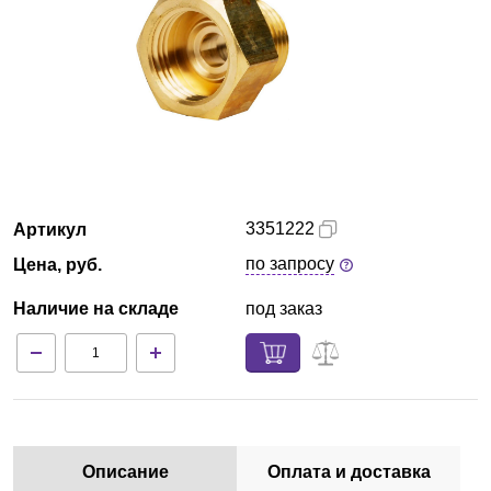
Кемерово
О компании
Новости
Блог
3351222
Артикул
Производители
по запросу
Цена, руб.
Партнеры
Наличие на складе
под заказ
Технический сервис
Доставка и оплата
Контакты
Описание
Оплата и доставка