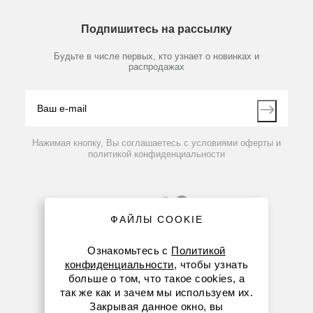
Химические реактивы, препараты, наборы
О компании
Технический сервис
Предметный указатель
Подпишитесь на рассылку
Новости
Мобильное приложение
Библиотека
Партнеры
Будьте в числе первых, кто узнает о новинках и
Производители
распродажах
Блог
Видео
Контакты
Вопрос-ответ
Нажимая кнопку, Вы соглашаетесь с условиями оферты и
политикой конфиденциальности
ФАЙЛЫ COOKIE
Ознакомьтесь с
Политикой
конфиденциальности
, чтобы узнать
больше о том, что такое cookies, а
8 (800) 234-05-08
так же как и зачем мы используем их.
Закрывая данное окно, вы
+7 (923) 158-67-53