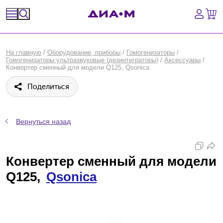
Спецпредложения
На главную
/
Оборудование, приборы
/
Гомогенизаторы
/
Гомогенизаторы ультразвуковые (дезинтеграторы)
/
Аксессуары
/
Оборудование, приборы
Конвертер сменный для модели Q125, Qsonica
Поделиться
Расходные материалы, пластик, стекло
Химические реактивы, препараты, наборы
Вернуться назад
Предметный указатель
Конвертер сменный для модели
Библиотека
Q125,
Qsonica
Войти
Сравнение