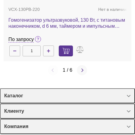
VCX-130PB-220
Нет в наличии
Гомогенизатор ультразвуковой, 130 Вт, с титановым
наконечником, d 6 мм, таймером и импульсным
генератором, VCX 130 PB
По запросу
1
/
6
Каталог
Спецпредложения
Клиенту
Оборудование, приборы
Лекторий Диаэм
Компания
Пластик, стекло, принадлежности
Доставка и оплата