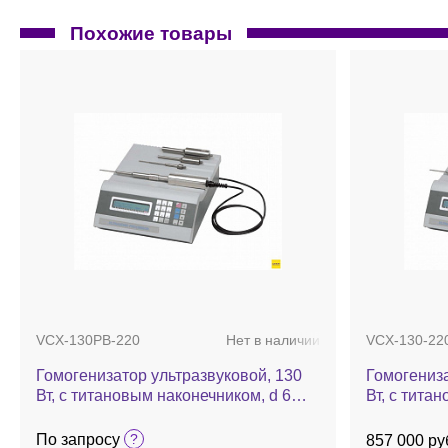
Похожие товары
VCX-130PB-220
Нет в наличии
VCX-130-22
Гомогенизатор ультразвуковой, 130
Гомогениза
Вт, с титановым наконечником, d 6
Вт, с тита
мм, таймером и импульсным
мм, VCX 1
генератором, VCX 130 PB
По запросу
857 000 ру