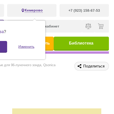
Кемерово
+7 (923) 158-67-53
Личный кабинет
ва
?
ис
Предметный указатель
Библиотека
Изменить
е для 96-луночного зонда, Qsonica
Поделиться