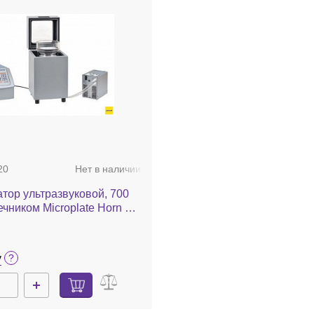
20
Нет в наличии
тор ультразвуковой, 700
ечником Microplate Horn и
ирующей камерой 431MPX,
 Q700MPX
у