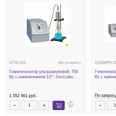
Q700-220
Нет в наличии
Q700MPX-2
Гомогенизатор ультразвуковой, 700
Гомогениза
Вт, с наконечником 1/2″, Sonicator
Вт, с након
Q700
звукоизол
Sonicator
По запрос
1 352 461 руб.