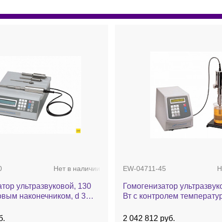
0
Нет в наличии
EW-04711-45
Н
тор ультразвуковой, 130
Гомогенизатор ультразвук
новым наконечником, d 3
Вт с контролем температу
30
б.
2 042 812 руб.