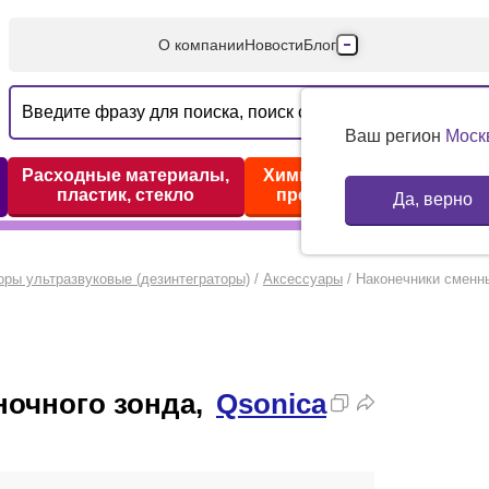
О компании
Новости
Блог
Производители
Партнеры
Ваш регион
Моск
Технический серв
Расходные материалы,
Химические реактивы,
пластик, стекло
препараты, наборы
Да, верно
Доставка и оплата
Контакты
оры ультразвуковые (дезинтеграторы)
/
Аксессуары
/
Наконечники сменны
ночного зонда,
Qsonica