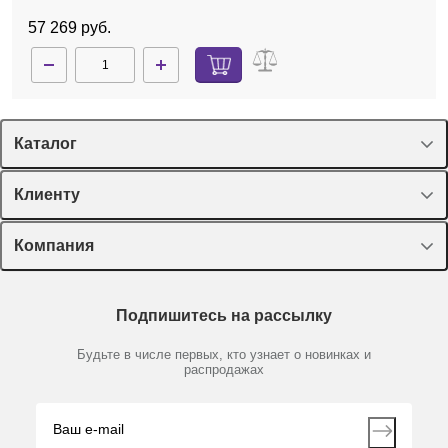
57 269 руб.
Каталог
Спецпредложения
Клиенту
Оборудование, приборы
Лекторий Диаэм
Компания
Пластик, стекло, принадлежности
Доставка и оплата
Химические реактивы, препараты, наборы
О компании
Технический сервис
Предметный указатель
Подпишитесь на рассылку
Новости
Мобильное приложение
Библиотека
Партнеры
Будьте в числе первых, кто узнает о новинках и
Производители
распродажах
Блог
Видео
Контакты