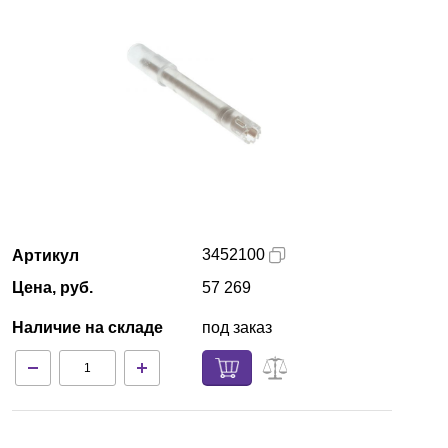
Кемерово
О компании
Новости
Блог
Производители
3452100
Артикул
Партнеры
Цена, руб.
57 269
Наличие на складе
под заказ
Технический сервис
Доставка и оплата
Контакты