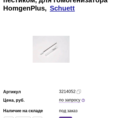
пестиком, для гомогенизатора
HomgenPlus,
Кемерово
Schuett
О компании
Новости
Блог
Производители
Партнеры
Технический сервис
3214052
Артикул
Доставка и оплата
по запросу
Цена, руб.
Наличие на складе
под заказ
Контакты