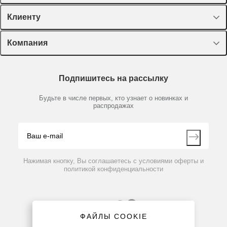
Спецпредложения
Клиенту
Оборудование, приборы
Лекторий Диаэм
Компания
Пластик, стекло, принадлежности
Доставка и оплата
Химические реактивы, препараты, наборы
О компании
Технический сервис
Предметный указатель
Подпишитесь на рассылку
Новости
Мобильное приложение
Библиотека
Партнеры
Будьте в числе первых, кто узнает о новинках и
Производители
распродажах
Блог
Видео
Контакты
Вопрос-ответ
Нажимая кнопку, Вы соглашаетесь с условиями оферты и
политикой конфиденциальности
ФАЙЛЫ COOKIE