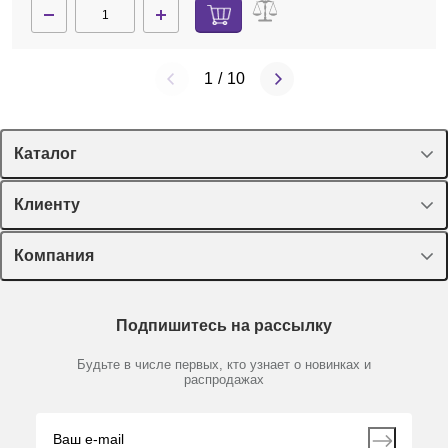
1
/
10
Каталог
Спецпредложения
Клиенту
Оборудование, приборы
Лекторий Диаэм
Компания
Пластик, стекло, принадлежности
Доставка и оплата
Химические реактивы, препараты, наборы
О компании
Технический сервис
Предметный указатель
Подпишитесь на рассылку
Новости
Мобильное приложение
Библиотека
Партнеры
Будьте в числе первых, кто узнает о новинках и
Производители
распродажах
Блог
Видео
Контакты