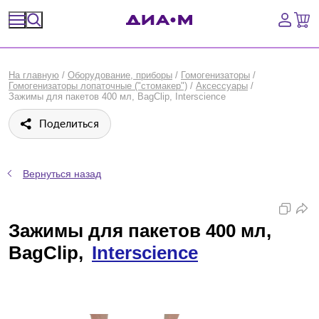
Спецпредложения
На главную
/
Оборудование, приборы
/
Гомогенизаторы
/
Гомогенизаторы лопаточные ("стомакер")
/
Аксессуары
/
Оборудование, приборы
Зажимы для пакетов 400 мл, BagClip, Interscience
Поделиться
Расходные материалы, пластик, стекло
Химические реактивы, препараты, наборы
Вернуться назад
Предметный указатель
Зажимы для пакетов 400 мл,
Библиотека
BagClip,
Interscience
Войти
Сравнение