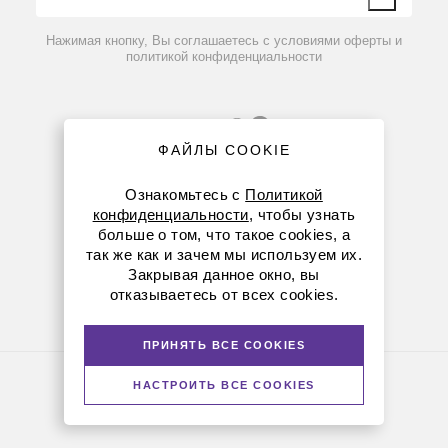
Вопрос-ответ
Нажимая кнопку, Вы соглашаетесь с условиями оферты и
политикой конфиденциальности
ФАЙЛЫ COOKIE
Ознакомьтесь с
Политикой
конфиденциальности
, чтобы узнать
больше о том, что такое cookies, а
8 (800) 234-05-08
так же как и зачем мы используем их.
Закрывая данное окно, вы
+7 (923) 158-67-53
отказываетесь от всех cookies.
kemerovo@dia-m.ru
ПРИНЯТЬ ВСЕ COOKIES
Политика конфиденциальности
НАСТРОИТЬ ВСЕ COOKIES
© Диаэм, 1988 — 2026. Все права защищены
Версия для печати