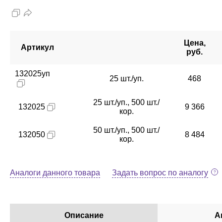
Цена,
Артикул
руб.
132025уп
25 шт./уп.
468
25 шт./уп., 500 шт./
132025
9 366
кор.
50 шт./уп., 500 шт./
132050
8 484
кор.
Аналоги данного товара
Задать вопрос по аналогу
Описание
А