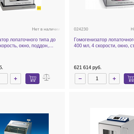
Нет в наличии
024230
Н
тор лопаточного типа до
Гомогенизатор лопаточног
корость, окно, поддон,
400 мл, 4 скорости, окно,
400 W
лопатки, поддон, BagMixer
б.
621 614 руб.