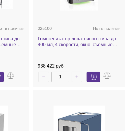
ет в наличии
025100
Нет в наличии
о типа до
Гомогенизатор лопаточного типа до
 съемные
400 мл, 4 скорости, окно, съемные
 400 CC
лопатки, поддон, BagMixer 400 SW
938 422 руб.