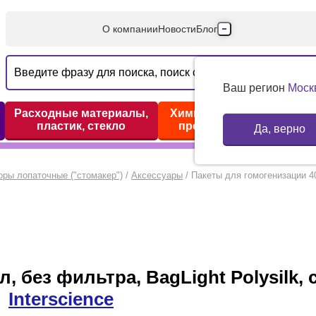
О компании
Новости
Блог
Производители
Партнеры
Ваш регион
Моск
Технический серв
Расходные материалы,
Химические реактивы,
пластик, стекло
препараты, наборы
Да, верно
Доставка и оплата
Контакты
оры лопаточные ("стомакер")
/
Аксессуары
/
Пакеты для гомогенизации 400
, без фильтра, BagLight Polysilk
Interscience