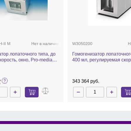
H-II M
Нет в наличии
W3050200
Н
тор лопаточного типа, до
Гомогенизатор лопаточног
корость, окно, Pro-media
400 мл, регулируемая скор
съемные лопатки, HG400 
у
343 364 руб.