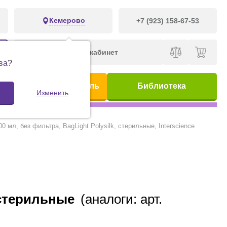
Кемерово
+7 (923) 158-67-53
Личный кабинет
ва
?
ис
Предметный указатель
Библиотека
Изменить
 мл, без фильтра, BagLight Polysilk, стерильные, Interscience
, стерильные
(аналоги: арт.