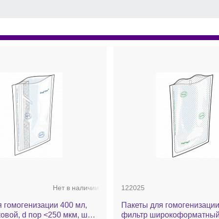
Нет в наличии
122025
 гомогенизации 400 мл,
Пакеты для гомогенизации
овой, d пор <250 мкм, шов
фильтр широкоформатный,