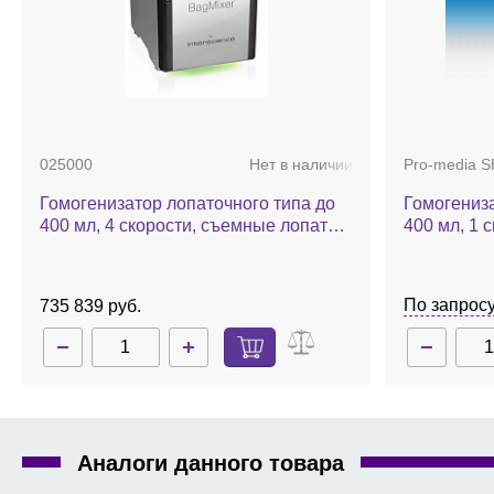
025000
Нет в наличии
Pro-media S
Гомогенизатор лопаточного типа до
Гомогениза
400 мл, 4 скорости, съемные лопатки,
400 мл, 1 с
поддон, BagMixer 400 S
SH-II M
По запрос
735 839 руб.
Аналоги данного товара