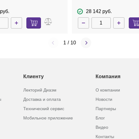
 BagFilter S, стерильные
мкм, BagPage+, стерильн
руб.
28 142 руб.
1
/
10
Клиенту
Компания
Лекторий Диаэм
О компании
ы
Доставка и оплата
Новости
Технический сервис
Партнеры
Мобильное приложение
Блог
Видео
Контакты