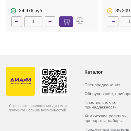
место надреза, поле для маркировки,
для слива,
градуировка, BagFilter P, стерильные
34 976 руб.
35 309 
Каталог
Спецпредложения
Оборудование, прибор
Пластик, стекло,
Установите приложение Диаэм и
принадлежности
получите больше возможностей
Химические реактивы,
препараты, наборы
Предметный указатель