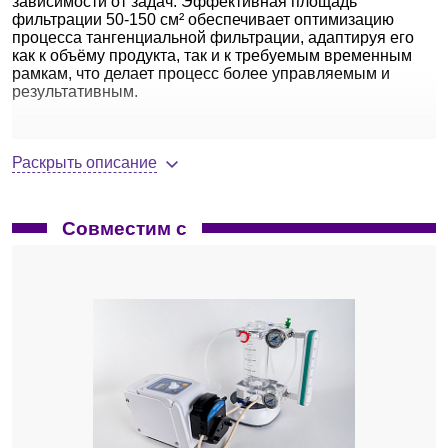
зависимости от задач. Эффективная площадь
фильтрации 50-150 см² обеспечивает оптимизацию
процесса тангенциальной фильтрации, адаптируя его
как к объёму продукта, так и к требуемым временным
рамкам, что делает процесс более управляемым и
результативным.
Ключевые особенности
Раскрыть описание
Ультрафильтрационная полиэфирсульфоновая
(ПЭС) мембрана на полипропиленовой подложке
(ПП).
Совместим с
Низкая адсорбция — высокая
извлекаемость целевого продукта и
производительность.
Широкий диапазон рабочих условий: pH
1-14, температура до 50 °C.
Устойчивость к химическим средствам
мойки и дезинфекции.
Фильтрационный пакет.
Уникальная конструкция позволяет
использовать мембраны с площадью 50-