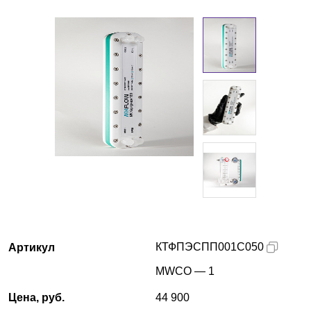
Кемерово
О компании
Новости
Блог
Производители
Партнеры
Технический сервис
КТФПЭСПП001С050
Артикул
Доставка и оплата
MWCO — 1
Контакты
Цена, руб.
44 900