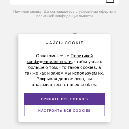
фильтрации, см²
Вопрос-ответ
Мертвый объем
≈ 2 мл
≈ 4 мл
≈ 6 мл
Нажимая кнопку, Вы соглашаетесь с условиями оферты и
Максимальное
политикой конфиденциальности
рабочее
4 бара
давление
Диапазон
рабочих
4-50 ⁰С
температур
ФАЙЛЫ COOKIE
Диффузия
воздуха через
Ознакомьтесь с
Политикой
смоченную
< 3 мл/мин
<6 мл/мин
< 9 мл/мин
конфиденциальности
, чтобы узнать
мембрану
картриджа, при
больше о том, что такое cookies, а
8 (800) 234-05-08
Р=0,5 бар
так же как и зачем мы используем их.
Диапазон рН
1-14 ед
Закрывая данное окно, вы
+7 (923) 158-67-53
отказываетесь от всех cookies.
Скорость тангенциального потока
kemerovo@dia-m.ru
Площадь
При
При
фильтрации
ПРИНЯТЬ ВСЕ COOKIES
работе
мойке
картриджа
Политика конфиденциальности
45-70
НАСТРОИТЬ ВСЕ COOKIES
30-45
© Диаэм, 1988 — 2026. Все права защищены
50 см²
мл/
мл/мин
Версия для печати
мин
90-