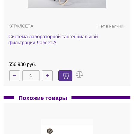
150 см² без изменения геометрии корпуса
картриджа.
Длина турбулизирующего канала
позволяет провести предварительное
КЛТФЛСЕТА
Нет в наличии
масштабирование процесса фильтрации
для полноразмерных кассетных модулях,
Система лабораторной тангенциальной
сохраняя схожие гидродинамические
фильтрации Лабсет А
условия.
Конструкция картриджа обеспечивает
минимальный мёртвый объём.
556 930 руб.
2 мл — для картриджей 50 см².
4 мл — для картриджей 100 см².
6 мл — для картриджей 150 см².
Два вида турбулизирующих сеток.
Сетка типа А (плотная): рекомендуется
Похожие товары
для растворов с вязкостью менее 3 сП.
Обеспечивает высокий перепад давления
и стабильный поток фильтрата.
Сетка типа С (крупная): подходит для
растворов с вязкостью более 3 сП.
Позволяет поддерживать высокую