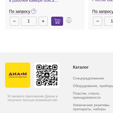
в рабочей камере бокса
полиэтиле
контролируемой атмосферы Precise
Basic
По запросу
По запрос
Каталог
Спецпредложения
Оборудование, прибор
Пластик, стекло,
Установите приложение Диаэм и
принадлежности
получите больше возможностей
Химические реактивы,
препараты, наборы