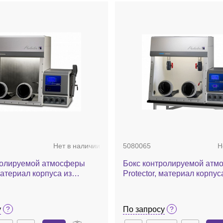
Нет в наличии
5080065
Н
ролируемой атмосферы
Бокс контролируемой атм
 материал корпуса из
Protector, материал корпус
кна, автоматическое
стекловолокна, с HEPA-фи
е давления в камере
комбинированный, с конт
процессов заполнения газ
у
По запросу
вакуумирования