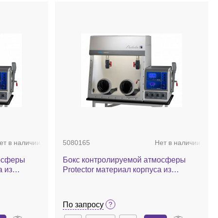
ет в наличии
5080165
Нет в наличии
осферы
Бокс контролируемой атмосферы
а из
Protector материал корпуса из
льтрами,
нержавеющей стали, с ULPA-
ролем
фильтрами, комбинированный, с
ом/
контролем процессов заполнения
По запросу
газом/вакуумирования