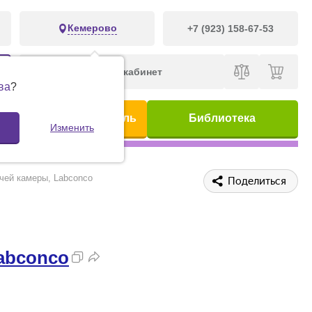
Кемерово
+7 (923) 158-67-53
Личный кабинет
ва
?
ис
Предметный указатель
Библиотека
Изменить
чей камеры, Labconco
Поделиться
abconco