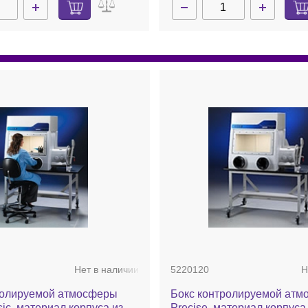
Нет в наличии
5220120
Н
ролируемой атмосферы
Бокс контролируемой ат
sic, материал корпуса из
Precise, материал корпуса