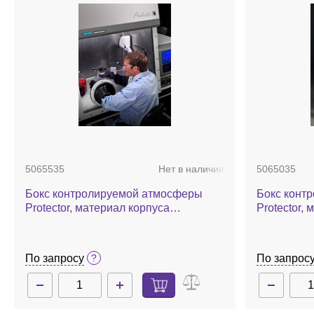
5065535
Нет в наличии
5065035
Бокс контролируемой атмосферы
Бокс конт
Protector, материал корпуса
Protector,
нержавеющая сталь, с ULPA-
стекловол
фильтрами
По запросу
По запрос