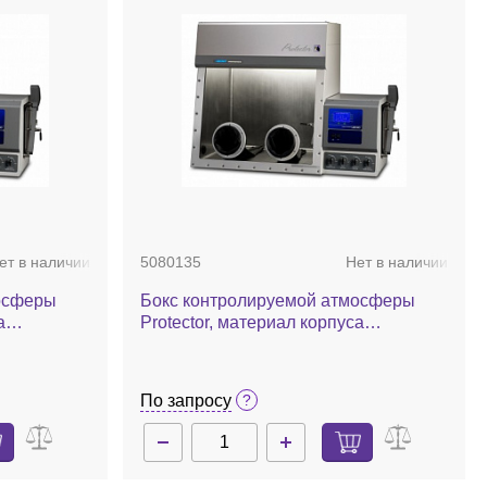
ет в наличии
5080135
Нет в наличии
осферы
Бокс контролируемой атмосферы
а
Protector, материал корпуса
ое
нержавеющая сталь, автоматическое
амере
управление давления в камере
По запросу