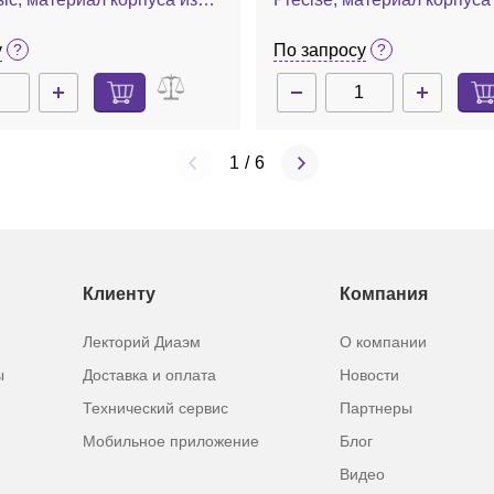
на среднего давления
полиэтилена среднего дав
системой клапанов для от
у
По запросу
атмосферы, впуска газа,
перепускными клапанами
1
/
6
Клиенту
Компания
Лекторий Диаэм
О компании
ы
Доставка и оплата
Новости
Технический сервис
Партнеры
Мобильное приложение
Блог
Видео