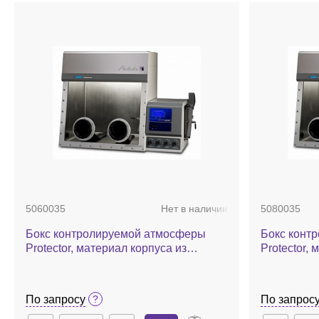
5060035
Нет в наличии
5080035
Бокс контролируемой атмосферы
Бокс конт
Protector, материал корпуса из
Protector,
стекловолокна, ручное управление
стекловоло
давления в камере
управлени
По запросу
По запрос