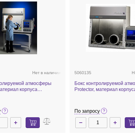
Нет в наличии
5060135
Н
ролируемой атмосферы
Бокс контролируемой атм
 материал корпуса
Protector, материал корпус
окно, с HEPA-фильтрами
нержавеющая сталь, ручн
управление давления в к
у
По запросу