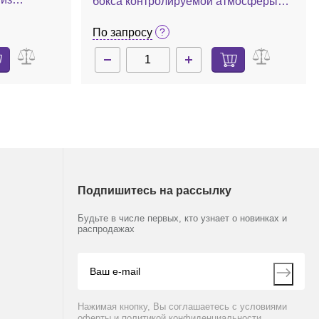
бокса контролируемой атмосферы
ления, с
Precise Basic
качки
По запросу
Подпишитесь на рассылку
Будьте в числе первых, кто узнает о новинках и
распродажах
Нажимая кнопку, Вы соглашаетесь с условиями
оферты и политикой конфиденциальности