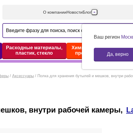
О компании
Новости
Блог
Производители
Партнеры
Ваш регион
Моск
Технический серв
Расходные материалы,
Химические реактивы,
пластик, стекло
препараты, наборы
Да, верно
Доставка и оплата
Контакты
сферы
/
Аксессуары
/
Полка для хранения бутылей и мешков, внутри рабо
мешков, внутри рабочей камеры,
L