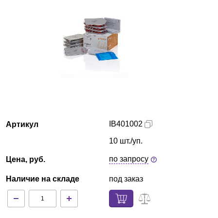
Кемерово
О компании
Новости
Блог
Производители
IB401002
Артикул
Партнеры
10 шт./уп.
по запросу
Цена, руб.
Технический сервис
Наличие на складе
под заказ
Доставка и оплата
Контакты