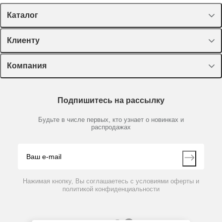
Каталог
Спецпредложения
Клиенту
Оборудование, приборы
Лекторий Диаэм
Компания
Пластик, стекло, принадлежности
Доставка и оплата
Химические реактивы, препараты, наборы
О компании
Технический сервис
Предметный указатель
Подпишитесь на рассылку
Новости
Мобильное приложение
Библиотека
Партнеры
Будьте в числе первых, кто узнает о новинках и
Производители
распродажах
Блог
Видео
Контакты
Вопрос-ответ
Нажимая кнопку, Вы соглашаетесь с условиями оферты и
политикой конфиденциальности