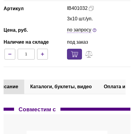
IB401032
Артикул
3х10 шт./уп.
по запросу
Цена, руб.
Наличие на складе
под заказ
писание
Каталоги, буклеты, видео
Оплата и до
Совместим с