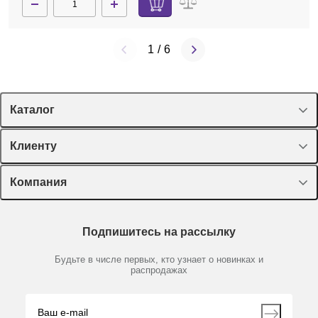
1
/
6
Каталог
Спецпредложения
Клиенту
Оборудование, приборы
Лекторий Диаэм
Компания
Пластик, стекло, принадлежности
Доставка и оплата
Химические реактивы, препараты, наборы
О компании
Технический сервис
Предметный указатель
Подпишитесь на рассылку
Новости
Мобильное приложение
Библиотека
Партнеры
Будьте в числе первых, кто узнает о новинках и
Производители
распродажах
Блог
Видео
Контакты