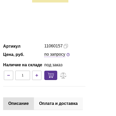
Кемерово
О компании
Новости
11060157
Артикул
Блог
по запросу
Цена, руб.
Производители
Наличие на складе
под заказ
Партнеры
Технический сервис
Доставка и оплата
Описание
Оплата и доставка
Контакты