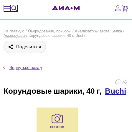
Спецпредложения
На главную
/
Оборудование, приборы
/
Анализаторы азота, белка
/
Аксессуары
/
Корундовые шарики, 40 г, Buchi
Оборудование, приборы
Поделиться
Расходные материалы, пластик, стекло
Химические реактивы, препараты, наборы
Вернуться назад
Предметный указатель
Корундовые шарики, 40 г,
Buchi
Библиотека
Войти
Сравнение