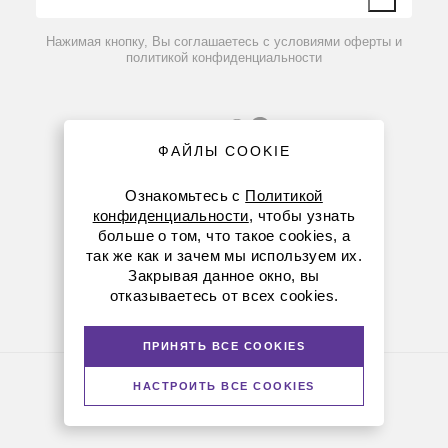
Вопрос-ответ
Нажимая кнопку, Вы соглашаетесь с условиями оферты и
политикой конфиденциальности
ФАЙЛЫ COOKIE
Ознакомьтесь с
Политикой
конфиденциальности
, чтобы узнать
больше о том, что такое cookies, а
8 (800) 234-05-08
так же как и зачем мы используем их.
Закрывая данное окно, вы
+7 (923) 158-67-53
отказываетесь от всех cookies.
kemerovo@dia-m.ru
ПРИНЯТЬ ВСЕ COOKIES
Политика конфиденциальности
НАСТРОИТЬ ВСЕ COOKIES
© Диаэм, 1988 — 2026. Все права защищены
Версия для печати