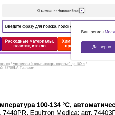
О компании
Новости
Блог
Производители
Партнеры
Ваш регион
Моск
Технический серв
Расходные материалы,
Химические реактивы,
пластик, стекло
препараты, наборы
Да, верно
Доставка и оплата
Контакты
ровые)
/
Автоклавы (стерилизаторы паровые) до 100 л
/
й, 3870ELV, Tuttnauer
мпература 100-134 °С, автоматиче
 7440PR, Equitron Medica; арт. 74403P