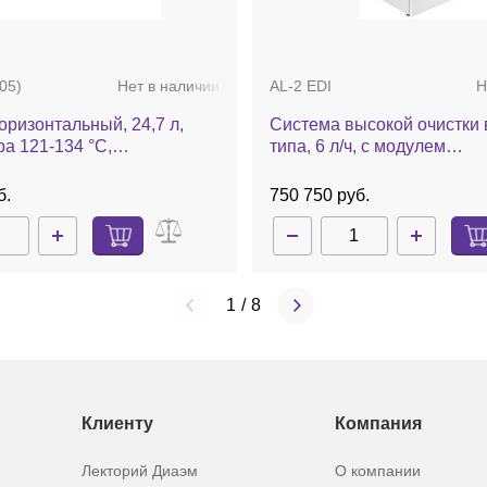
с вентиляц. отверстиями
Корзина для вертикальных
кальных автоклавов серии
автоклавов серии 3850/38
 d=366 мм
мм
05)
Нет в наличии
AL-2 EDI
Н
у
42 343 руб.
оризонтальный, 24,7 л,
Система высокой очистки 
а 121-134 °С,
типа, 6 л/ч, с модулем
ский, ГКа-25 ПЗ (-05)
электродеионизации, Аква
б.
750 750 руб.
1
/
8
Клиенту
Компания
Лекторий Диаэм
О компании