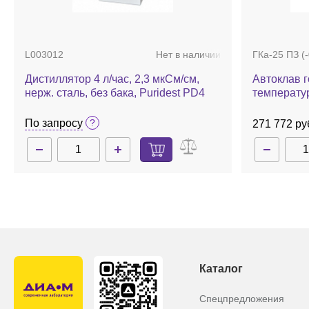
Контейнер для горизонтальных
Контейнер 
автоклавов серии 3870, 680 × 260 ×
для верти
225 мм
3850/3870,
L003012
Нет в наличии
ГКа-25 ПЗ (-
По запросу
По запрос
Дистиллятор 4 л/час, 2,3 мкСм/см,
Автоклав г
нерж. сталь, без бака, Puridest PD4
температур
автоматиче
По запросу
271 772 ру
Каталог
Спецпредложения