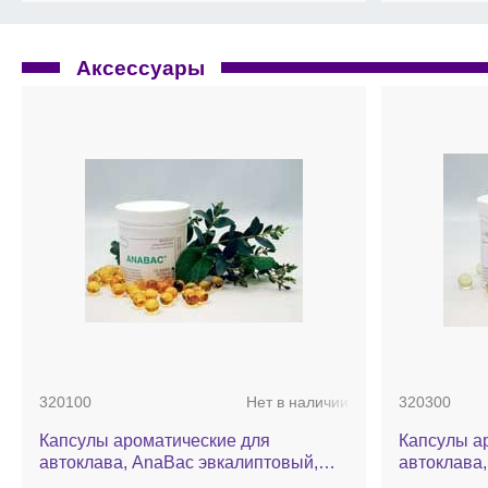
Аксессуары
320100
Нет в наличии
320300
Капсулы ароматические для
Капсулы а
автоклава, AnaBac эвкалиптовый,
автоклава,
100 шт.
шт.