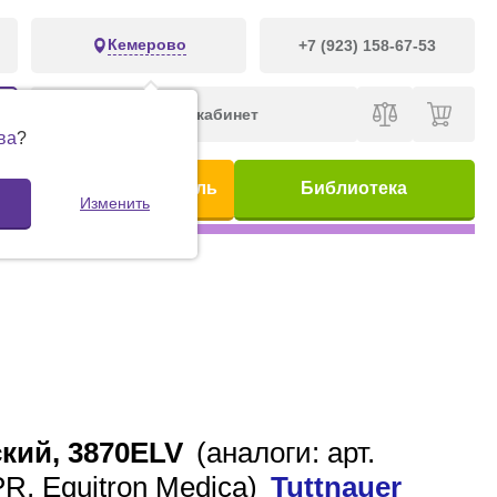
Кемерово
+7 (923) 158-67-53
Личный кабинет
ва
?
ис
Предметный указатель
Библиотека
Изменить
ский, 3870ELV
(аналоги: арт.
R, Equitron Medica)
Tuttnauer