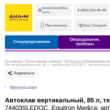
kemerovo@dia-
8 (800) 234-05-08
m.ru
Приложение
Наш Telegram
Оборудование,
Спецпредложения
приборы
На главную
/
Оборудование, приборы
/
Автоклавы (стерилизаторы па
Автоклав вертикальный, 85 л, температура 100-134 °С, автоматически
Поделиться
Вернуться назад
Автоклав вертикальный, 85 л, те
74403SLEDOC, Equitron Medica; арт.