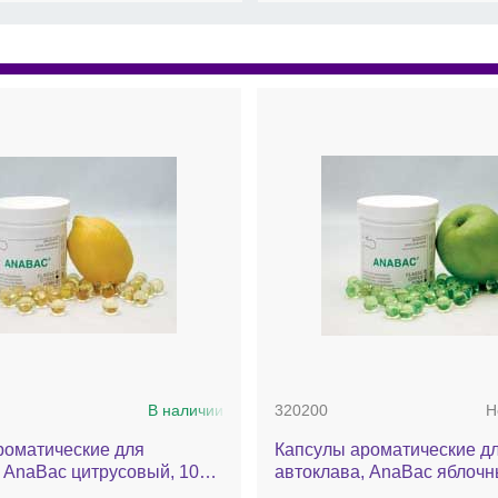
В наличии
320200
Н
роматические для
Капсулы ароматические д
 AnaBac цитрусовый, 100
автоклава, AnaBac яблочны