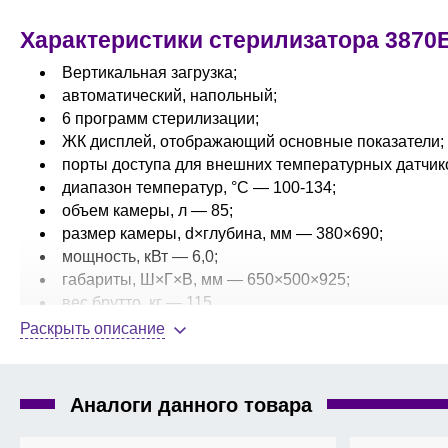
Характеристики стерилизатора 3870
Вертикальная загрузка;
автоматический, напольный;
6 программ стерилизации;
ЖК дисплей, отображающий основные показатели;
порты доступа для внешних температурных датчик
диапазон температур, °C — 100-134;
объем камеры, л — 85;
размер камеры, d×глубина, мм — 380×690;
мощность, кВт — 6,0;
габариты, Ш×Г×В, мм — 650×500×925;
вес брутто, кг — 115.
Раскрыть описание
Аксессуары и опции:
контейнеры с вентиляционными отверстиями;
корзины для вертикальных автоклавов;
Аналоги данного товара
парогенератор;
вакуумная помпа;