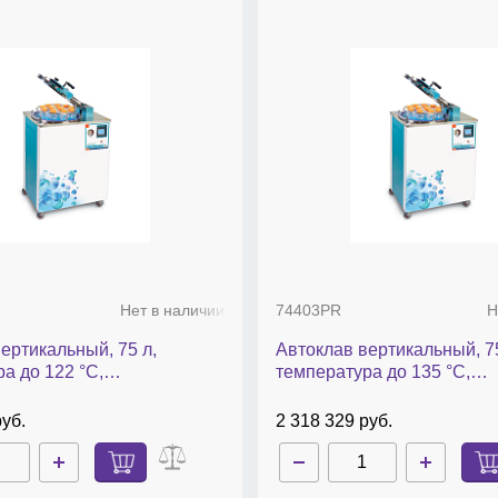
Нет в наличии
74403PR
Н
ертикальный, 75 л,
Автоклав вертикальный, 75
а до 122 °С,
температура до 135 °С,
еский, 7440PR
автоматический, 74403PR
руб.
2 318 329 руб.