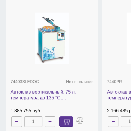
фильтр;
принтер;
программное обеспечение;
капсулы ароматические.
74403SLEDOC
Нет в наличии
7440PR
Автоклав вертикальный, 75 л,
Автоклав в
температура до 135 °С,
температур
автоматический, 74403SLEDOC
автоматич
1 885 755 руб.
2 166 485 