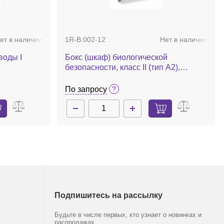
Фильтр для опасных видов бактерий
70, d=357
и вирусов для 3850/3870/5050/5075
ет в наличии
1R-B.002-12
Нет в наличии
По запросу
воды I
Бокс (шкаф) биологической
безопасности, класс II (тип A2),
лаб-2 EDI
вертикальный поток, ширина рабочей
поверхности 120 см, БМБ-II-
По запросу
"Ламинар-С"-1,2 SAVVY SL
Подпишитесь на рассылку
Будьте в числе первых, кто узнает о новинках и
распродажах