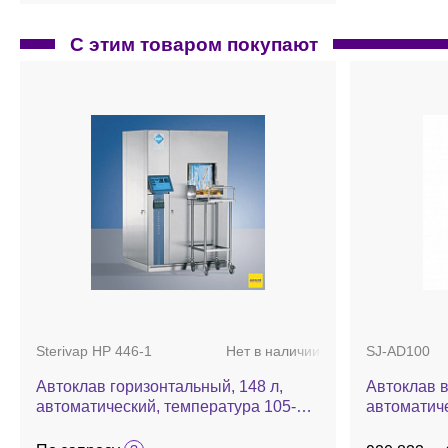
С этим товаром покупают
Sterivap HP 446-1
Нет в наличии
SJ-AD100
Автоклав горизонтальный, 148 л,
Автоклав в
автоматический, температура 105-
автоматиче
134 °С, Sterivap HP 446-1
135 °С, A