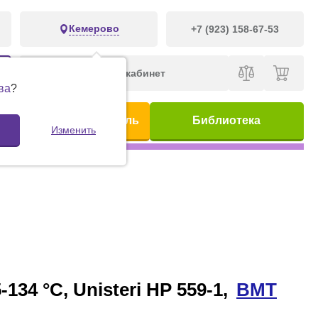
Кемерово
+7 (923) 158-67-53
Личный кабинет
ва
?
ис
Предметный указатель
Библиотека
Изменить
34 °С, Unisteri HP 559-1,
BMT