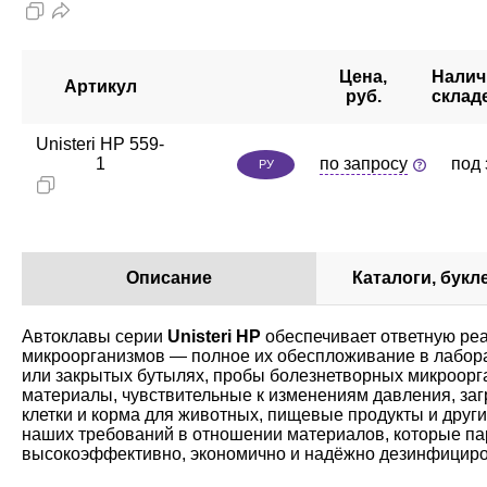
Цена,
Налич
Артикул
руб.
склад
Unisteri HP 559-
1
по запросу
под 
РУ
Описание
Каталоги, букл
Автоклавы серии
Unisteri HP
обеспечивает ответную реа
микроорганизмов — полное их обеспложивание в лабора
или закрытых бутылях, пробы болезнетворных микроорг
материалы, чувствительные к изменениям давления, за
клетки и корма для животных, пищевые продукты и други
наших требований в отношении материалов, которые п
высокоэффективно, экономично и надёжно дезинфициров