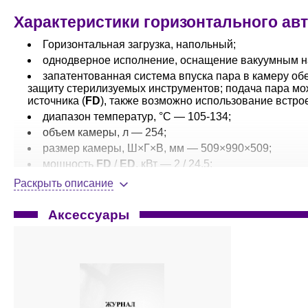
Характеристики горизонтального авто
Горизонтальная загрузка, напольный;
однодверное исполнение, оснащение вакуумным на
запатентованная система впуска пара в камеру об
защиту стерилизуемых инструментов; подача пара мо
источника (
FD
), также возможно использование встрое
диапазон температур, °C — 105-134;
объем камеры, л — 254;
размер камеры, Ш×Г×В, мм — 509×990×509;
мощность
FD
/
ED
, кВт — 2 / 24,5;
габариты, Ш×Г×В, мм — 850×1247×1720;
Раскрыть описание
вес брутто, кг — 740.
Аксессуары
Программное обеспечение:
В стандартном ПО (в комплекте поставки) предлагается 
программа подогрева (134 °C/1 мин);
cтандартные, валидируемые программы:
инструменты — ускоренно 134 °C/ 4 мин, с п
неупакованных инструментов, предназначенных 