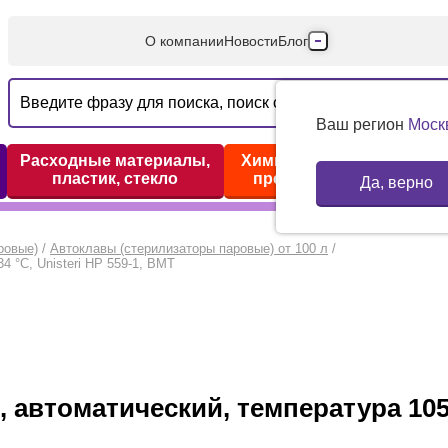
О компании
Новости
Блог
Производители
Партнеры
Ваш регион
Моск
Технический серв
Расходные материалы,
Химические реактивы,
пластик, стекло
препараты, наборы
Да, верно
Доставка и оплата
Контакты
ровые)
/
Автоклавы (стерилизаторы паровые) от 100 л
/
4 °С, Unisteri HP 559-1, BMT
 автоматический, температура 105-1