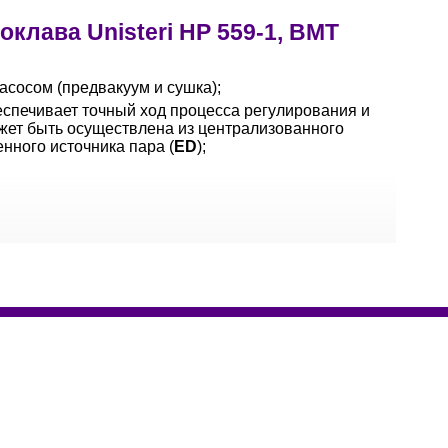
клава Unisteri HP 559-1, BMT
сосом (предвакуум и сушка);
еспечивает точный ход процесса регулирования и
жет быть осуществлена из централизованного
нного источника пара (
ED
);
до 20 программ:
оследующей короткой сушкой, для
для непосредственного использования;