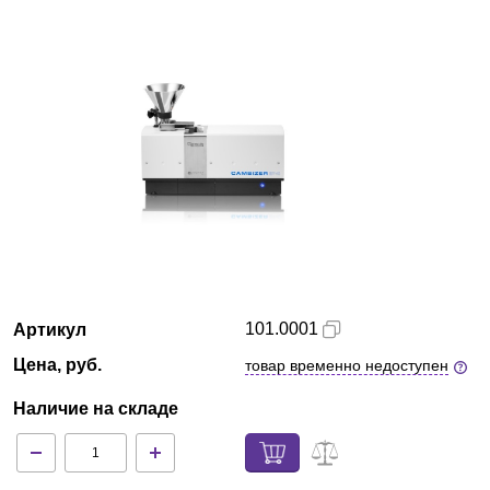
Кемерово
О компании
Новости
Блог
Производители
Партнеры
101.0001
Артикул
Технический сервис
Цена, руб.
товар временно недоступен
Наличие на складе
Доставка и оплата
Контакты