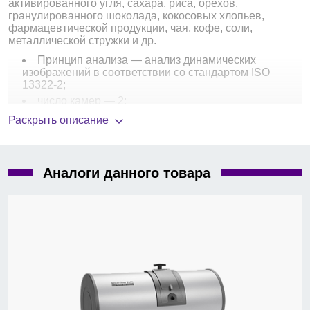
активированного угля, сахара, риса, орехов,
гранулированного шоколада, кокосовых хлопьев,
фармацевтической продукции, чая, кофе, соли,
металлической стружки и др.
Принцип анализа — анализ динамических
изображений в соответствии со стандартом ISO
13322-2;
число камер — 2;
диапазон измерения, мкм — 0,8-8 000;
Раскрыть описание
тип анализируемого образца — жидкость
(опция), сухой;
разрешение, мкм — 20;
Аналоги данного товара
параметры измерения:
—
размер частиц (наименьший диаметр, длина,
средняя величина диаметра);
—
форма частиц (соотношение ширины к длине);
—
плотность;
—
сферичность;
—
выпуклость и др. в соответствии со стандартом
ISO 13503-2 и API RP 56/58/60;
возможность представления результатов
измерения в 3D-графике, трехмерное
изображение характеризации частиц;