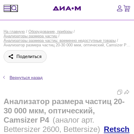
Спецпредложения
На главную
/
Оборудование, приборы
/
Анализаторы размера частиц
/
Оборудование, приборы
Анализаторы размера частиц: временно недоступные товары
/
Анализатор размера частиц 20-30 000 мкм, оптический, Camsizer P4, Retsch
Расходные материалы, пластик, стекло
Поделиться
Химические реактивы, препараты, наборы
Вернуться назад
Предметный указатель
Библиотека
Анализатор размера частиц 20-
30 000 мкм, оптический,
Войти
Camsizer P4
(аналог арт.
Сравнение
Bettersizer 2600, Bettersize)
Retsch