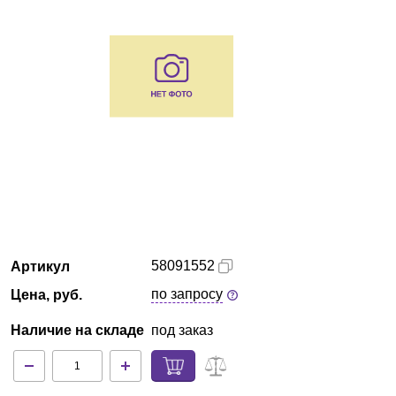
Кемерово
О компании
Новости
Блог
Производители
Партнеры
58091552
Артикул
Технический сервис
по запросу
Цена, руб.
Наличие на складе
под заказ
Доставка и оплата
Контакты