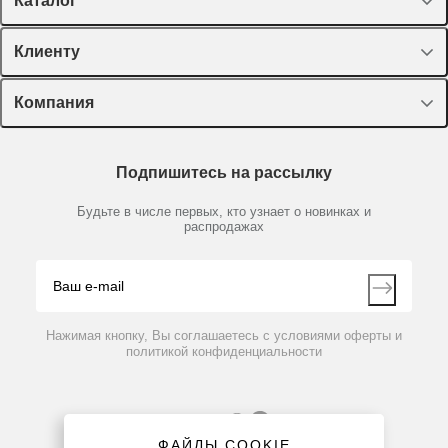
Каталог
Спецпредложения
Клиенту
Оборудование, приборы
Лекторий Диаэм
Компания
Пластик, стекло, принадлежности
Доставка и оплата
Химические реактивы, препараты, наборы
О компании
Технический сервис
Предметный указатель
Подпишитесь на рассылку
Новости
Мобильное приложение
Библиотека
Партнеры
Будьте в числе первых, кто узнает о новинках и
Производители
распродажах
Блог
Видео
Контакты
Вопрос-ответ
Нажимая кнопку, Вы соглашаетесь с условиями оферты и
политикой конфиденциальности
ФАЙЛЫ COOKIE