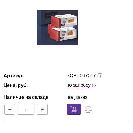
Кемерово
О компании
Новости
Блог
Производители
SQPE067017
Артикул
Партнеры
по запросу
Цена, руб.
Наличие на складе
под заказ
Технический сервис
Доставка и оплата
Контакты