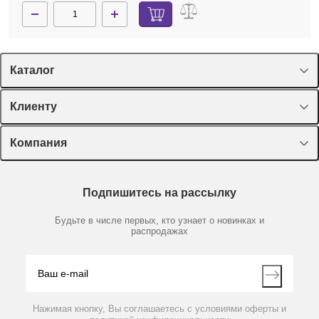
Каталог
Спецпредложения
Клиенту
Оборудование, приборы
Лекторий Диаэм
Компания
Пластик, стекло, принадлежности
Доставка и оплата
Химические реактивы, препараты, наборы
О компании
Технический сервис
Предметный указатель
Подпишитесь на рассылку
Новости
Мобильное приложение
Библиотека
Партнеры
Будьте в числе первых, кто узнает о новинках и
Производители
распродажах
Блог
Видео
Контакты
Вопрос-ответ
Нажимая кнопку, Вы соглашаетесь с условиями оферты и